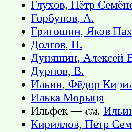
Глухов, Пётр Семён
Горбунов, А.
Григошин, Яков Па
Долгов, П.
Дуняшин, Алексей 
Дурнов, В.
Ильин, Фёдор Кири
Илька Морыця
Ильфек —
см.
Ильи
Кириллов, Пётр Се