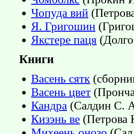
Чопуда вий
(Петрова 
Я. Григошин
(Григош
Якстере паця
(Долгов
Книги
Васень сятк
(сборник
Васень цвет
(Прончат
Кандра
(Салдин С. А
Кизэнь ве
(Петрова К
Михеень онозо
(Салд