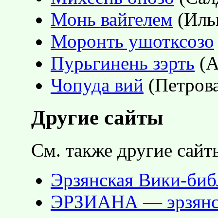
Монь вайгелем
(Иль
Моронть ушотксозо
Пурьгинень зэрть
(А
Чопуда вий
(Петрова
Другие сайты
См. также другие сайт
Эрзянская Вики-биб
ЭРЗИАНА — эрзянск