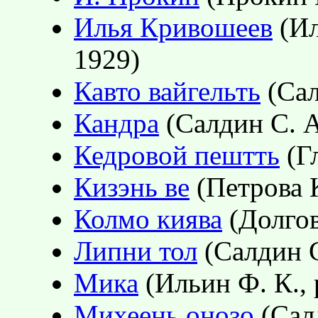
Илья Кривошеев
(Ил
1929)
Кавто вайгельть
(Сал
Кандра
(Салдин С. А.
Кедровой пештть
(Гл
Кизэнь ве
(Петрова К
Колмо киява
(Долгов
Липни тол
(Салдин С
Мика
(Ильин Ф. К., 
Михеень онозо
(Салд