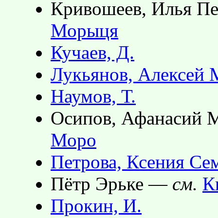
Кривошеев, Илья П
Морыця
Кучаев, Д.
Лукьянов, Алексей
Наумов, Т.
Осипов, Афанасий 
Моро
Петрова, Ксения Се
Пётр Эрьке —
см.
К
Прокин, И.