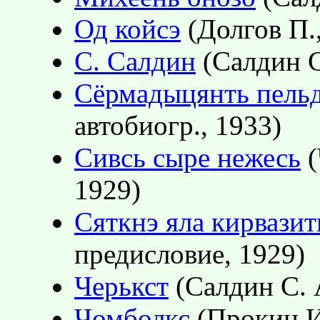
Од койсэ
(Долгов П.,
С. Салдин
(Салдин С.
Сёрмадыцянть пель
автобиогр., 1933)
Сивсь сыре нежесь
(
1929)
Сяткнэ яла кирвазит
предисловие, 1929)
Черькст
(Салдин С. А
Чомболкс
(Прокин И.