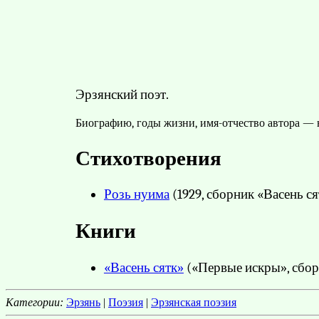
Эрзянский поэт.
Биографию, годы жизни, имя-отчество автора — н
Стихотворения
Розь нуима
(1929, сборник «Васень ся
Книги
«Васень сятк»
(«Первые искры», сборн
Категории:
Эрзянь
|
Поэзия
|
Эрзянская поэзия