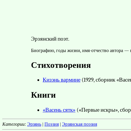
Эрзянский поэт.
Биографию, годы жизни, имя-отчество автора — н
Стихотворения
Кизэнь вармине
(1929, сборник «Васе
Книги
«Васень сятк»
(«Первые искры», сборн
Категории:
Эрзянь
|
Поэзия
|
Эрзянская поэзия