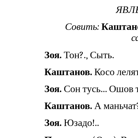
ЯВЛЕ
Совить:
Каштано
с
Зоя.
Тон?., Сыть.
Каштанов.
Косо леля
Зоя.
Сон тусь... Ошов т
Каштанов.
А маньчат
Зоя.
Юзадо!..