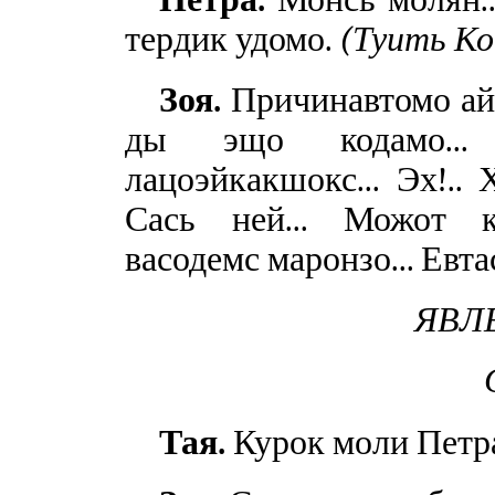
тердик удомо.
(Туить Ко
Зоя.
Причинавтомо ай
ды эщо кодамо...
лацоэйкакшокс... Эх!.. 
Сась ней... Можот к
васодемс маронзо... Евта
ЯВЛЕ
Тая.
Курок моли Петр