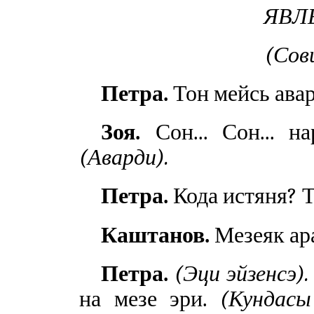
ЯВЛЕ
(Сов
Петра.
Тон мейсь ава
Зоя.
Сон... Сон... н
(Аварди).
Петра.
Кода истяня? Те
Каштанов.
Мезеяк ара
Петра.
(Эци эйзенсэ).
на мезе эри.
(Кундасы 