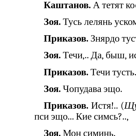
Каштанов.
А тетят ко
Зоя.
Тусь лелянь уско
Приказов.
Знярдо тус
Зоя.
Течи,.. Да, быш, ис
Приказов.
Течи тусть.
Зоя.
Чопудава эщо.
Приказов.
Истя!.. (
Щу
пси эщо... Кие симсь?..,
Зоя.
Мон симинь.