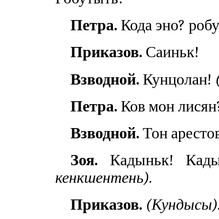
Петра.
Кода эно? роб
Приказов.
Саиньк!
Взводной.
Кунцолан!
Петра.
Ков мон лисян?
Взводной.
Тон аресто
Зоя.
Кадыньк! Кады
кенкшентень).
Приказов.
(Кундысы)