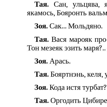
Тая.
Сан, ульцява, я
якамось, Бояронть валь
Зоя.
Сак... Мольдяно.
Тая.
Вася марояк прос
Тон мезеяк эзить маря?..
Зоя.
Арась.
Тая.
Бояртнэнь, келя, 
Зоя.
Кода истя турбат
Тая.
Оргодить Цибирев