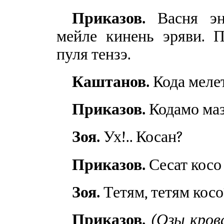
Приказов.
Васня эно
мейле кинень эряви. П
пуля тензэ.
Каштанов.
Кода меле
Приказов.
Кодамо ма
Зоя.
Ух!.. Косан?
Приказов.
Сесат косо 
Зоя.
Тетям, тетям косо
Приказов.
(Озы кров