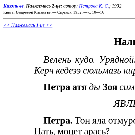
Кизэнь ве
, Налксемась 2-це;
автор:
Петрова К. С.
; 1932.
Книга:
Петровой
Кизэнь ве. — Саранск, 1932. — с. 10—16
<< Налксемась 1-це <<
Налк
Велень кудо. Урядной
Керч кедезэ сюльмазь ки
Петра атя
ды
Зоя
сим
ЯВЛЕ
Петра.
Тон яла отмурс
Нать, моцет арась?