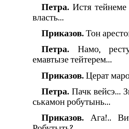
Петра.
Истя тейнеме 
власть...
Приказов.
Тон арестов
Петра.
Намо, ресту
емавтызе тейтерем...
Приказов.
Церат маро
Петра.
Пачк вейсэ... 
ськамон робутынь...
Приказов.
Ага!.. Вит
Робутыть?