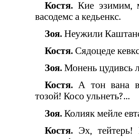
Костя.
Кие эзимим, м
васодемс а кедьенкс.
Зоя.
Неужили Каштанов
Костя.
Сядоцеде кевкс
Зоя.
Монень цудивсь л
Костя.
А тон вана ви
тозой! Косо ульнеть?...
Зоя.
Колияк мейле евт
Костя.
Эх, тейтерь! 