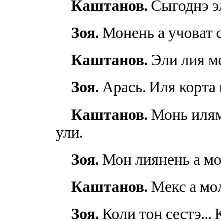
Каштанов.
Сыгоднэ э
Зоя.
Монень а учоват с
Каштанов.
Эли лия ме
Зоя.
Арась. Иля корта и
Каштанов.
Монь иляма
ули.
Зоя.
Мон лиянень а мо
Каштанов.
Мекс а мо
Зоя.
Коли тон сестэ...