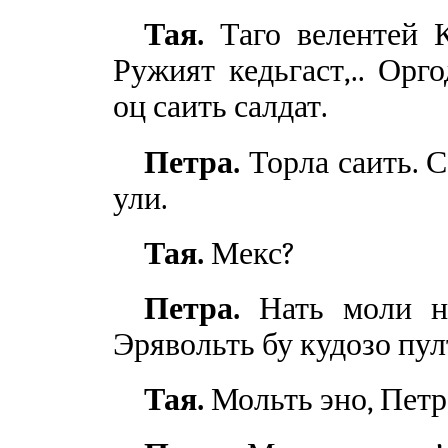
Тая.
Таго велентей Ка
Ружият кедьгаст,.. Ор
оц саить салдат.
Петра.
Торла саить. С
ули.
Тая.
Мекс?
Петра.
Нать моли не
Эрявольть бу кудозо пул
Тая.
Мольть эно, Петр