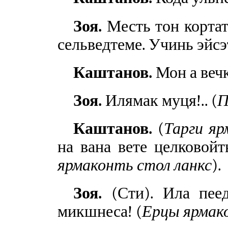
Зоя.
Месть тон кортат
сельведтеме. Учинь эйсэт..
Каштанов.
Мон а вечк
Зоя.
Илямак муця!.. (
П
Каштанов.
(
Тарги яр
на вана вете целковойт
ярмаконть стол ланкс
).
Зоя.
(Сти). Ила пеед
микшнеса! (
Ерцы ярмак