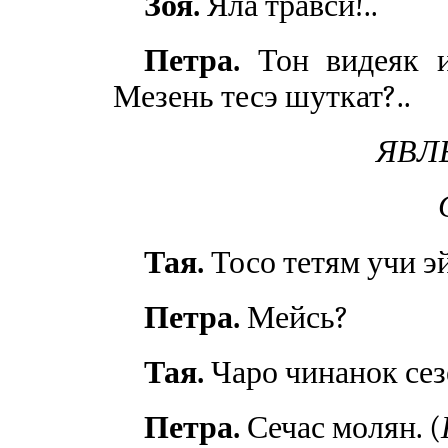
Зоя.
Яла травси!..
Петра.
Тон видеяк и
Мезень тесэ шуткат?..
ЯВЛЕ
Тая.
Тосо тетям учи эй
Петра.
Мейсь?
Тая.
Чаро чинанок сез
Петра.
Сечас молян. (