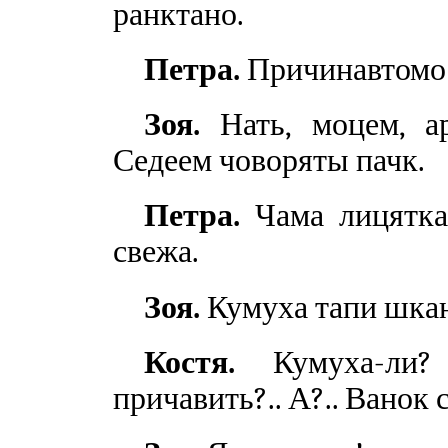
ранктано.
Петра.
Причинавтомо 
Зоя.
Нать, моцем, ар
Седеем човоряты пачк.
Петра.
Чама лицятка
свежа.
Зоя.
Кумуха тапи шка
Костя.
Кумуха-ли? 
причавить?.. А?.. Ванок 