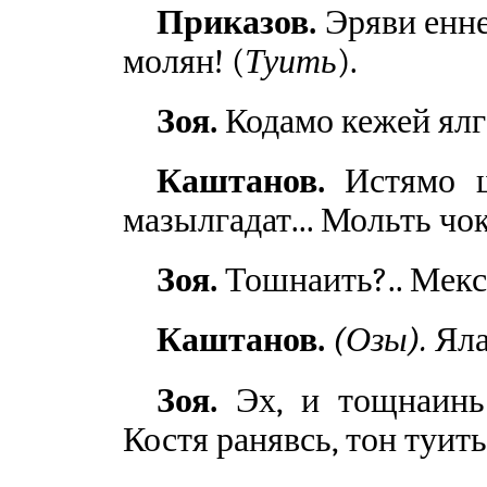
Приказов.
Эряви енне
молян! (
Туить
).
Зоя.
Кодамо кежей ялга
Каштанов.
Истямо ша
мазылгадат... Мольть чо
Зоя.
Тошнаить?.. Мекс 
Каштанов.
(Озы).
Яла
Зоя.
Эх, и тощнаинь!
Костя ранявсь, тон туить