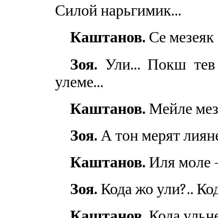
Силой нарьгимик...
Каштанов.
Се мезеяк 
Зоя.
Ули... Покш тев
улеме...
Каштанов.
Мейле мезе
Зоя.
А тон мерят лиян
Каштанов.
Иля моле —
Зоя.
Кода жо ули?.. Код
Каштанов.
Кода ульне