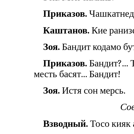
Приказов.
Чашкатнеде
Каштанов.
Кие раниз
Зоя.
Бандит кодамо бу
Приказов.
Бандит?... 
месть басят... Бандит!
Зоя.
Истя сон мерсь.
Сов
Взводный.
Тосо кияк 