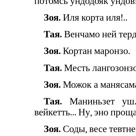
потомсь ундодояк ундов
Зоя.
Иля корта иля!..
Тая.
Венчамо ней терд
Зоя.
Кортан маронзо.
Тая.
Месть лангозонзо
Зоя.
Можок а манясам
Тая.
Маниньзет уш
вейкетть... Ну, эно проща
Зоя.
Соды, весе тевтнем