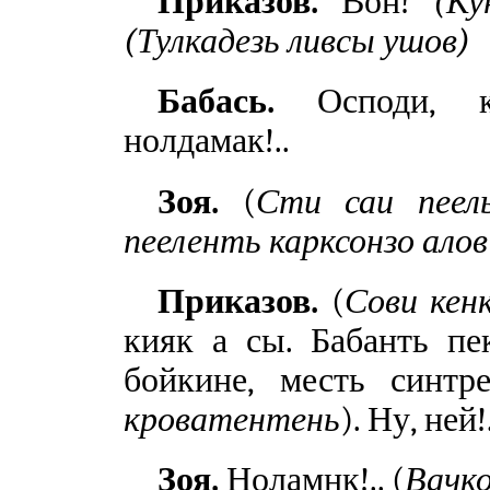
Приказов.
Вон!
(Ку
(Тулкадезь ливсы ушов)
Бабась.
Осподи, ко
нолдамак!..
Зоя.
(
Сти саи пеел
пееленть карксонзо алов
Приказов.
(
Сови кен
кияк а сы. Бабанть пе
бойкине, месть синтрев
кроватентень
). Ну, ней!
Зоя.
Ноламнк!.. (
Вачко