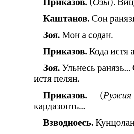
Приказов.
(
Озы
). Виц
Каштанов.
Сон ранязь
Зоя.
Мон а содан.
Приказов.
Кода истя а
Зоя.
Ульнесь ранязь...
истя пелян.
Приказов.
(
Ружия
кардазонть...
Взводноесь.
Кунцолан.