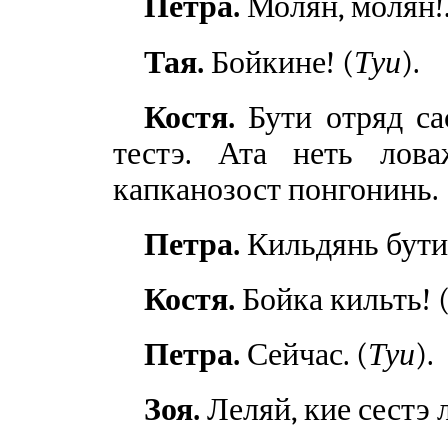
Петра.
Молян, молян!.
Тая.
Бойкине! (
Туи
).
Костя.
Бути отряд са
тестэ. Ата неть лов
капканозост понгонинь.
Петра.
Кильдянь бути
Костя.
Бойка кильть! 
Петра.
Сейчас. (
Туи
).
Зоя.
Леляй, кие сестэ 