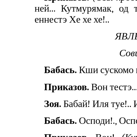
ней... Кутмурямак, од
еннестэ Хе хе хе!..
ЯВЛЕ
Сов
Бабась.
Кши сускомо м
Приказов.
Вон тестэ..
Зоя.
Бабай! Иля туе!.. И
Бабась.
Осподи!., Оспо