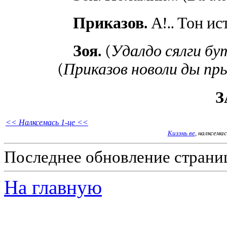
Приказов.
А!.. Тон ис
Зоя.
(
Удалдо сялги бу
(
Приказов новоли ды пр
З
<< Налксемась 1-це <<
Кизэнь ве
, налксема
Последнее обновление страниц
На главную