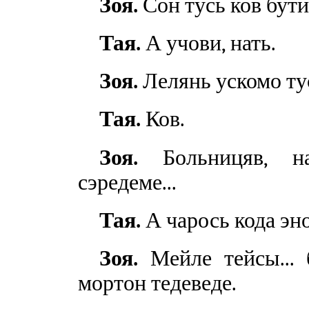
Зоя.
Сон тусь ков бути
Тая.
А учови, нать.
Зоя.
Лелянь ускомо ту
Тая.
Ков.
Зоя.
Больницяв, нат
сэредеме...
Тая.
А чарось кода эн
Зоя.
Мейле тейсы... 
мортон тедеведе.