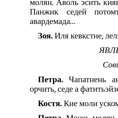
молян. Аволь эсить кияв
Панжик седей потомт
авардемада...
Зоя.
Иля кевкстне, леля
ЯВЛЕ
Сов
Петра.
Чапатнень ан
орчить, седе а фатитьэйз
Костя.
Кие моли уском
Петра.
Монсь молян..