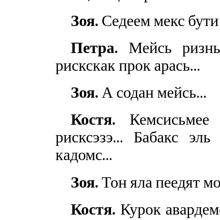
Зоя.
Седеем мекс бути
Петра.
Мейсь ризны?
рискскак прок арась...
Зоя.
А содан мейсь...
Костя.
Кемсисьмее и
рисксэзэ... Бабакс эл
кадомс...
Зоя.
Тон яла пеедят мо
Костя.
Курок авардеме