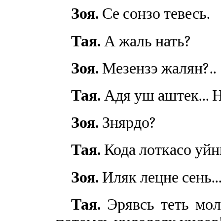
Зоя.
Се сонзо тевесь.
Тая.
А жаль нать?
Зоя.
Мезензэ жалян?..
Тая.
Адя уш аштек... 
Зоя.
Знярдо?
Тая.
Кода лоткасо уйни
Зоя.
Иляк лецне сень... 
Тая.
Эрявсь теть моле