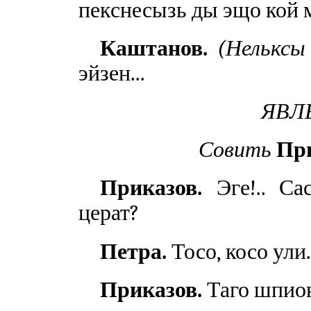
пекснесызь ды эщо кой 
Каштанов.
(Нельксы
эйзен...
ЯВЛЕ
Совить
Пр
Приказов.
Эге!.. Сас
церат?
Петра.
Тосо, косо ули
Приказов.
Таго шпион