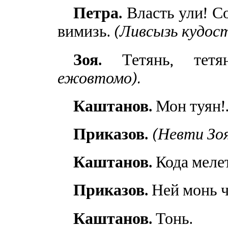
Петра.
Власть ули! С
вимизь.
(Ливсызь кудос
Зоя.
Тетянь, тетя
ежовтомо).
Каштанов.
Мон туян!.
Приказов.
(Невти Зоя
Каштанов.
Кода мелет
Приказов.
Ней монь ч
Каштанов.
Тонь.