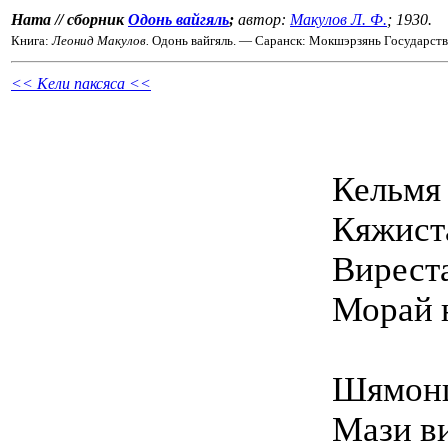
Ната // сборник
Одонь вайгяль
;
автор:
Макулов Л. Ф.
; 1930.
Книга:
Леонид Макулов.
Одонь вайгяль. — Саранск: Мокшэрзянь Государств
<< Кели паксяса <<
Кельмя
Кяжиста
Вирест
Морай 
Шямонц
Мази в