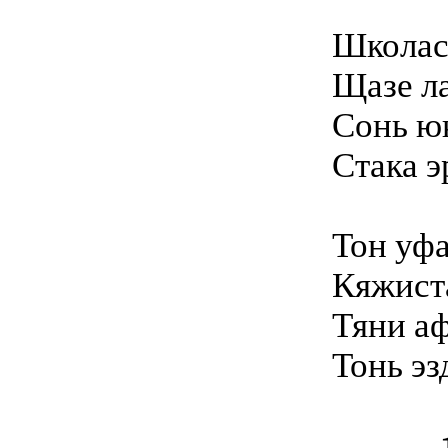
Школас
Щазе л
Сонь ю
Стака э
Тон уф
Кяжист
Тяни а
Тонь эз