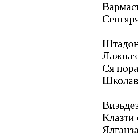
Вармась
Сенгяря
Штадон
Лажназ
Ся пора
Школав
Визьдез
Клазти 
Ялганза