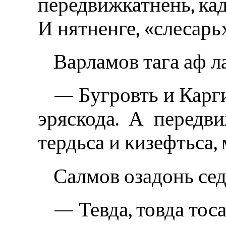
передвижкатнень, кады
И нятненге, «слесарь
Варламов тага аф л
— Бугровть и Карги
эряскода. А передв
тердьса и кизефтьса,
Салмов озадонь сед
— Тевда, товда тос