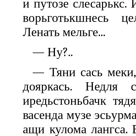
и путозе слесарькс. 
ворьготькшнесь це
Ленать мельге...
— Ну?..
— Тяни сась меки,
дояркась. Недля с
иредьстоньбачк тядя
васенда музе эсьурма
ащи кулома лангса. 