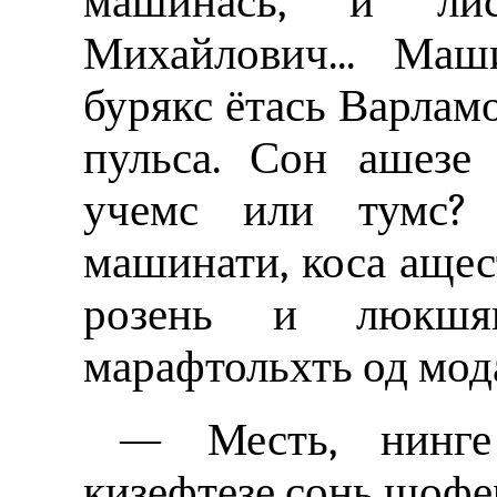
машинась, и ли
Михайлович... Маш
бурякс ётась Варламо
пульса. Сон ашезе 
учемс или тумс? 
машинати, коса аще
розень и люкшя
марафтольхть од мод
— Месть, нинге
кизефтезе сонь шофе