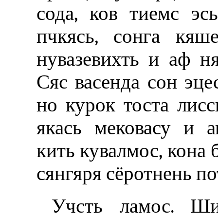
сода, ков тиемс эс
пчкясь, сонга кяш
нувазевихть и аф ня
Сяс васенда сон эце
но курок тоста лиссь
якась мековасу и а
кить кувалмос, кона 
сянгяря сёротнень по
Учсть ламос. Ш