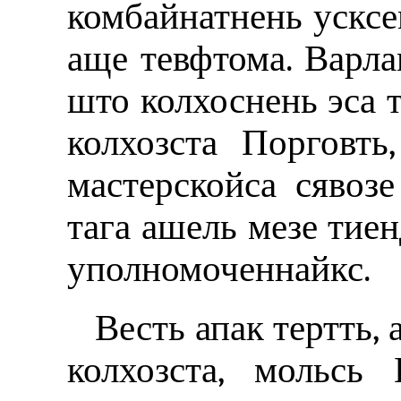
комбайнатнень усксе
аще тевфтома. Варлам
што колхоснень эса т
колхозста Порговть
мастерскойса сявозе
тага ашель мезе тиен
уполномоченнайкс.
Весть апак тертть,
колхозста, мольсь