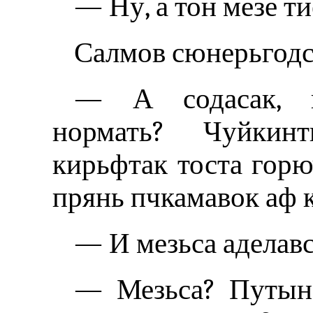
— Ну, а тон мезе ти
Салмов сюнерьгодс
— А содасак, к
нормать? Чуйкинт
кирьфтак тоста горю
прянь пчкамавок аф 
— И мезьса аделавс
— Мезьса? Путын