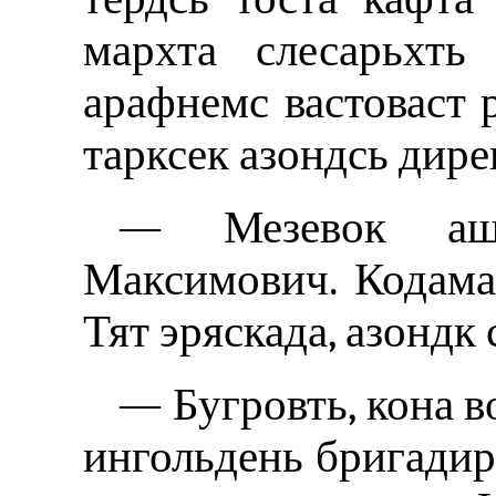
мархта слесарьхть
арафнемс вастоваст 
тарксек азондсь дире
— Мезевок аше
Максимович. Кодама
Тят эряскада, азондк
— Бугровть, кона в
ингольдень бригадир