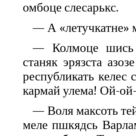
омбоце слесарькс.
— А «летучкатне» м
— Колмоце шись 
станяк эрязста азо
республикать келес 
кармай улема! Ой-ой-
— Воля максоть те
меле пшкядсь Варла