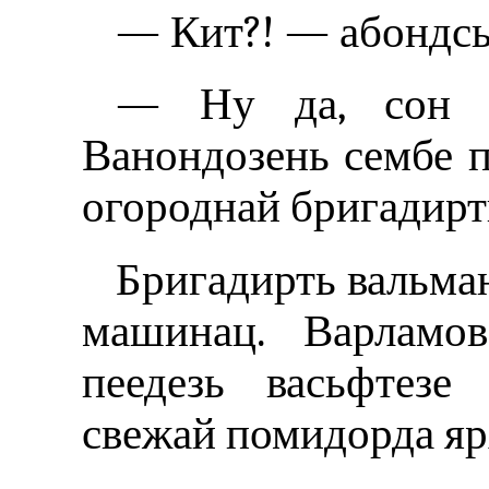
— Кит?! — абондсь
— Ну да, сон ш
Ванондозень сембе п
огороднай бригадирт
Бригадирть вальма
машинац. Варламов
пеедезь васьфтезе
свежай помидорда яр