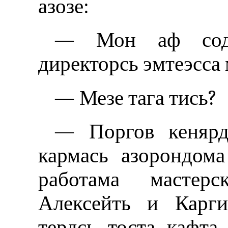
азозе:
— Мон аф содас
директорсь эмтеэсса
— Мезе тага тись?
— Поргов кенярдс
кармась азорондома
работама мастерс
Алексейть и Карги
тердсь тоста кафта