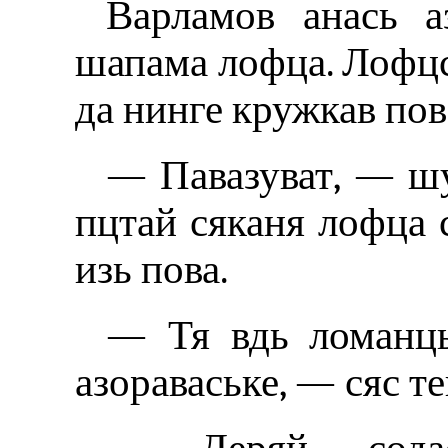
Варламов анась а
шапама лофца. Лофцсь
да нинге кружкав пов
— Павазуват, — ш
пцтай сяканя лофца 
изь пова.
— Тя вдь ломанц
азораваське, — сяс т