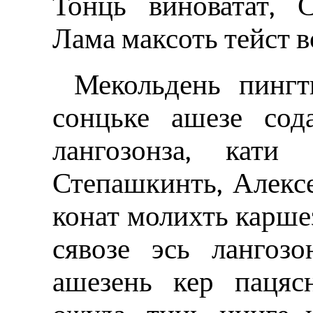
Тонць виноватат‚ 
Лама максоть тейст в
Мекольдень пингт
сонцьке ашезе сод
лангозонза, кати
Степашкинть, Алекс
конат молихть карше
сявозе эсь лангозо
ашезень кер пацяс