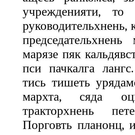
учрежденияти, то 
руководительхнень, к
председательхнень
марязе пяк кальдявс
пси пачкалга лангс
тись тишеть урядам
мархта, сяда оц
тракторхнень пет
Порговть планонц, 