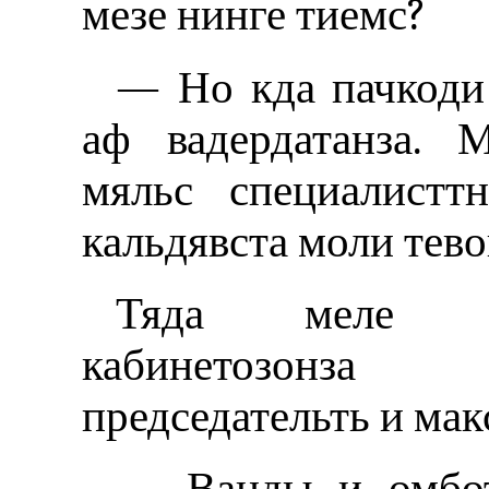
мезе нинге тиемс?
— Но кда пачкоди 
аф вадердатанза. 
мяльс специалистт
кальдявста моли тево
Тяда меле Ва
кабинетозонза
председательть и мак
— Ванды и омбот