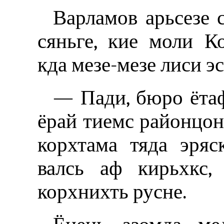
Варламов арьсезе 
сяньге, кие моли К
кда мезе-мезе лиси э
— Пади, бюро ётаф
ёрай тиемс районцон
корхтама тяда эряс
валсь аф кирьхкс,
корхнихть русне.