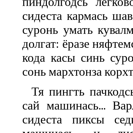
пиндолгодсь легко
сидеста кармась шав
суронь умать кувалм
долгат: ёразе няфте
кода касы синь сур
сонь мархтонза корх
Тя пингть пачкодс
сай машинась... Ва
сидеста пиксы сед