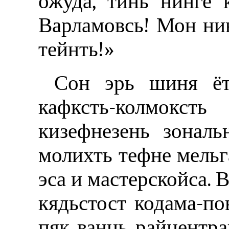
ожуда, тинь нинге 
Варламовсь! Мон нин
тейнть!»
Сон эрь шиня ётн
кафксть-колмоксть
кизефнезень зональ
молихть тефне мельг
эса и мастерскойса. 
кядьстост кодама-по
пяк ванць райцентра