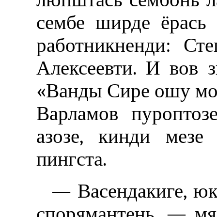
сембе ширде ёрась
работникненди: Ст
Алексеевти. И вов з
«Ванды Сире ошу мо
Варламов пуроптоз
азозе, кинди мезе
пингста.
— Васендакиге, юк
спорямантень, — мя