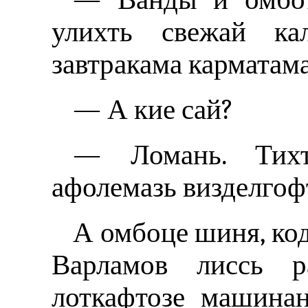
улихть свежай ка
завтракама карматам
— А кие сай?
— Ломань. Тихт
афолемазь визделгоф
А омбоце шиня, ко
Варламов лиссь р
лоткафтозе машина