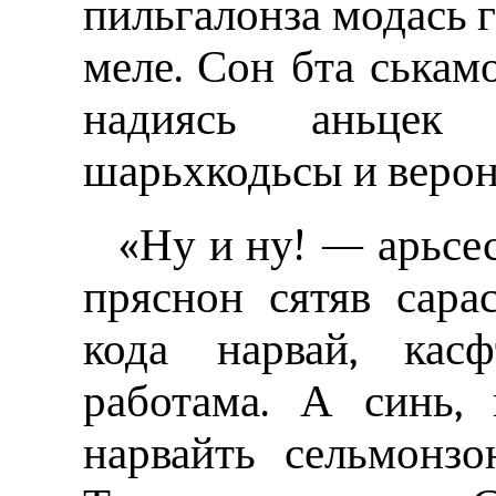
пильгалонза модась г
меле. Сон бта ськам
надиясь аньцек
шарьхкодьсы и верон
«Ну и ну! — арьсе
пряснон сятяв сарас
кода нарвай, касф
работама. А синь, 
нарвайть сельмонзо