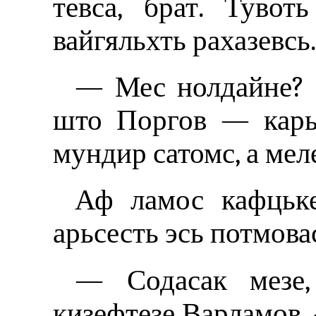
тевса, брат. Тувот
вайгяльхть рахазевсь
— Мес нолдайне? 
што Поргов — карье
мундир сатомс, а мел
Аф ламос кафцьке
арьсесть эсь потмова
— Содасак мезе
кизефтезе Варламов.