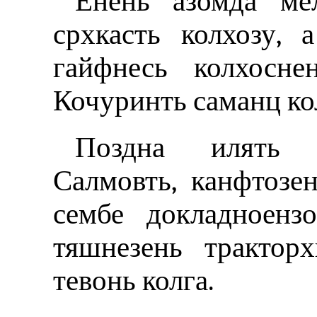
Ёнень азомда ме
срхкасть колхозу,
гайфнесь колхосне
Кочуринть саманц кол
Поздна илять т
Салмовть, канфтозе
сембе докладноенз
тяшнезень трактор
тевонь колга.