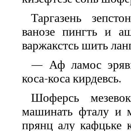
Таргазень зепсто
ванозе пингть и аш
варжакстсь шить лан
— Аф ламос эряви
коса-коса кирдевсь.
Шоферсь мезевок
машинать фталу и м
прянц алу кафцьке 