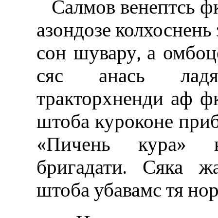
Салмов венептсь ф
азондозе колхоснень 
сон шувару, а омбоце
сяс анась ладя
тракторхненди аф ф
штоба куроконе при
«Пичень кура» ко
бригадати. Сяка ж
штоба убавамс тя нор