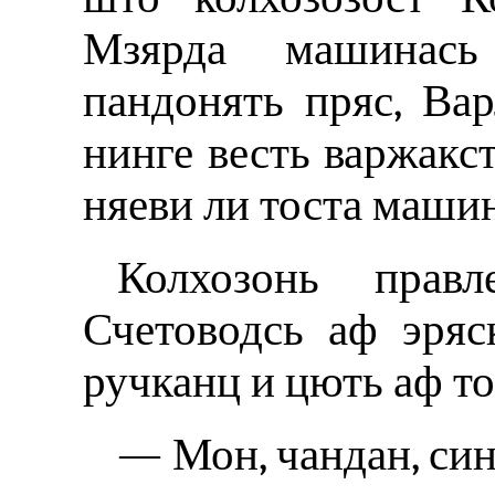
Мзярда машинась
пандонять пряс, Ва
нинге весть варжакс
няеви ли тоста машин
Колхозонь прав
Счетоводсь аф эряс
ручканц и цють аф то
— Мон, чандан, син