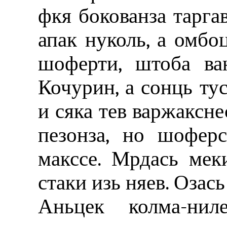
фкя бокованза таргав
апак нуколь, а омбо
шоферти, штоба ва
Кочурин, а сонць ту
и сяка тев варжаксне
пезонза, но шофер
макссе. Мрдась мек
стаки изь няев. Озась
Аньцек колма-нил