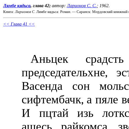
Лямбе кядьса
, глава 42;
автор:
Ларионов С. С.
; 1962.
Книга:
Ларионов С.
Лямбе кядьса: Роман. — Саранск: Мордовскяй книжнай и
<< Глава 41 <<
Аньцек срадсть
председательхне, э
Васенда сон мольс
сифтембачк, а пяле в
И пцтай изь лоткс
ащесь райкомса, з