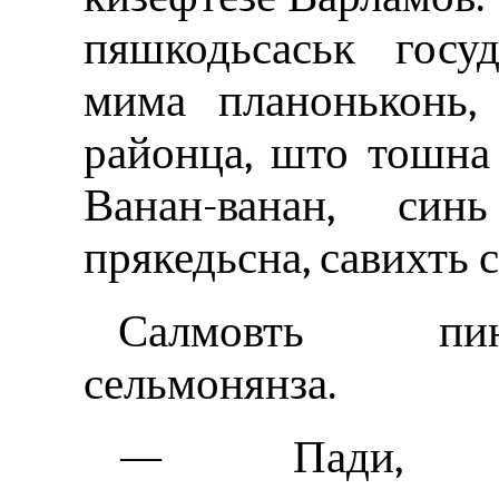
пяшкодьсаськ госу
мима планоньконь,
районца, што тошна
Ванан-ванан, син
прякедьсна, савихть 
Салмовть пин
сельмонянза.
— Пади, пр