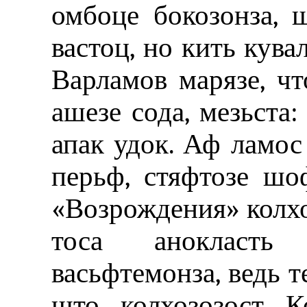
омбоце бокозонза, 
вастоц, но кить кува
Варламов марязе, чт
ашезе сода, мезьста
апак удок. Аф ламо
перьф, стяфтозе шо
«Возрождения» колхоз
тоса анокласть 
васьфтемонза, ведь т
што колхозозост К