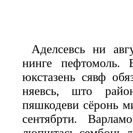
Аделсевсь ни авгу
нинге пефтомоль. 
юкстазень сявф обя
няевсь, што райо
пяшкодеви сёронь м
сентябрти. Варла
люпштась сембонь ла