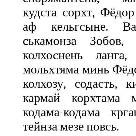
кудста сорхт, Фёдо
аф кельгсыне. В
ськамонза Зобов,
колхоснень ланга,
мольхтяма минь Фёд
колхозу, содасть, 
кармай корхтама м
кодама-кодама крг
тейнза мезе повсь.