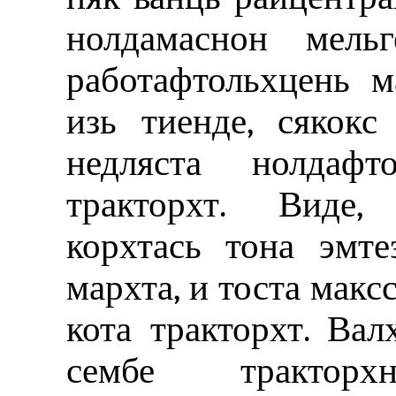
нолдамаснон мельг
работафтольхцень м
изь тиенде, сякок
недляста нолдафт
тракторхт. Виде,
корхтась тона эмте
мархта, и тоста макс
кота тракторхт. Вал
сембе трактор