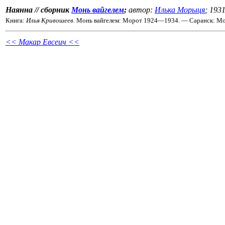
Наянна // сборник
Монь вайгелем
;
автор:
Илька Морыця
; 193
Книга:
Илья Кривошеев.
Монь вайгелем: Морот 1924—1934. — Саранск: Мо
<< Макар Евсеич <<