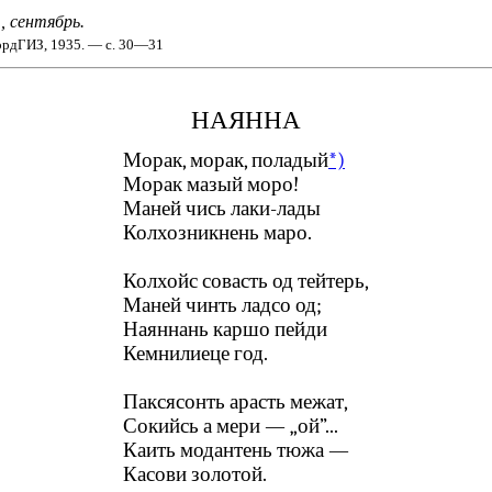
1, сентябрь.
рдГИЗ, 1935. — с. 30—31
НАЯННА
Морак, морак, поладый
*)
Морак мазый моро!
Маней чись лаки-лады
Колхозникнень маро.
Колхойс совасть од тейтерь,
Маней чинть ладсо од;
Наяннань каршо пейди
Кемнилиеце год.
Паксясонть арасть межат,
Сокийсь а мери — „ой”...
Каить модантень тюжа —
Касови золотой.