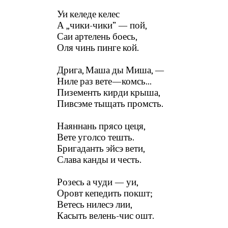
Уи келеде келес
А „чики-чики” — пой,
Саи артелень боесь,
Оля чинь пинге кой.
Дрига, Маша ды Миша, —
Ниле раз вете—комсь...
Пизементь кирди крыша,
Пивсэме тыщать промсть.
Наяннань прясо цеця,
Вете уголсо тешть.
Бригаданть эйсэ вети,
Слава канды и честь.
Розесь а чуди — уи,
Оровт кепедить покшт;
Ветесь нилесэ лии,
Касыть велень-чис ошт.