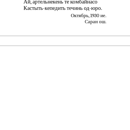
Ай, артельнекень те комбайнасо
Кастыть-кепедить течинь од-юро.
Октябрь, 1930 ие.
Саран ош.