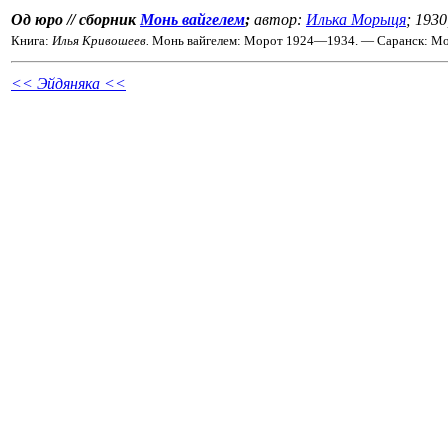
Од юро // сборник
Монь вайгелем
;
автор:
Илька Морыця
; 1930
Книга:
Илья Кривошеев.
Монь вайгелем: Морот 1924—1934. — Саранск: Мор
<< Эйдяняка <<