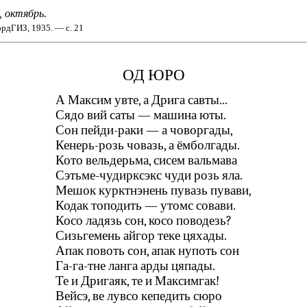
, октябрь.
дГИЗ, 1935. — с. 21
ОД ЮРО
А Максим увте, а Дрига савты...
Сядо вий саты — машина юты.
Сон пейди-раки — а човоргады,
Кенерь-розь човазь, а ёмболгады.
Кото вельдерьма, сисем вальмава
Сэтьме-чудирксэкс чуди розь яла.
Мешок курктнэнень пувазь пувави,
Кодак топодить — утомс совави.
Косо ладязь сон, косо поводезь?
Сизьгемень айгор теке цяхады.
Апак повоть сон, апак нупоть сон
Га-га-тне ланга арды цяпады.
Те и Дригаяк, те и Максимгак!
Вейсэ, ве лувсо кепедить сюро