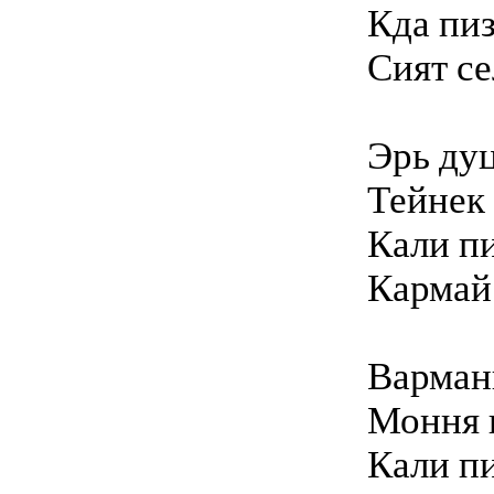
Кда пи
Сият с
Эрь ду
Тейнек 
Кали п
Кармай 
Варман
Моння 
Кали п