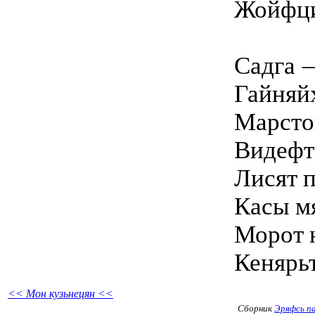
Жойфци
Садга 
Гайняй
Марсто
Видефть
Лисят 
Касы м
Морот 
Кенярьт
<< Мон кузьнецян <<
Сборник
Эряфсь п