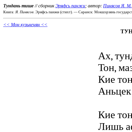
Тундань тише
// сборник
Эряфсь панжи
; автор:
Пинясов Я. М.
Книга:
Я. Пинясов.
Эряфсь панжи (стихт). — Саранск: Мокшэрзянь государст.
<< Мон кузьнецян <<
ТУ
Ах, тун
Тон, ма
Кие тон
Аньцек
Кие то
Лишь а