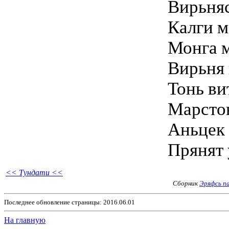
Вирьня
Калги м
Монга 
Вирьня 
Тонь ви
Марстон
Аньцек
Прянят 
<< Тундати <<
Сборник
Эряфсь п
Последнее обновление страницы: 2016.06.01
На главную