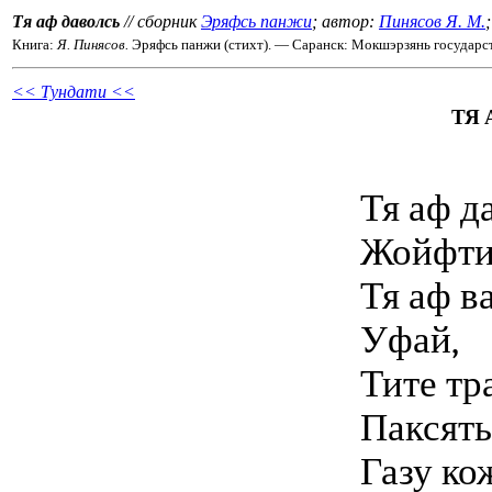
Тя аф даволсь
// сборник
Эряфсь панжи
; автор:
Пинясов Я. М.
Книга:
Я. Пинясов.
Эряфсь панжи (стихт). — Саранск: Мокшэрзянь государст.
<< Тундати <<
ТЯ 
Тя аф д
Жойфти
Тя аф в
Уфай,
Тите тр
Паксять
Газу ко