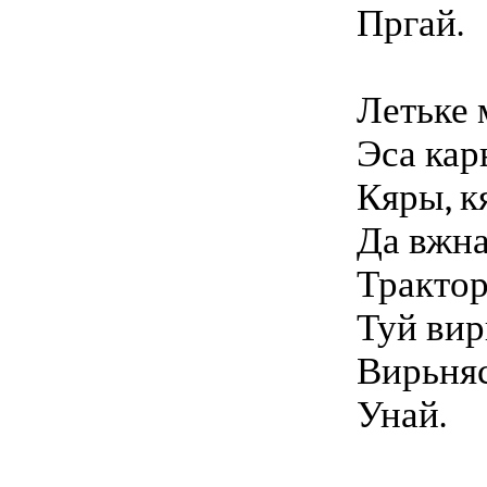
Пргай.
Летьке 
Эса кар
Кяры, к
Да вжна
Трактор
Туй вир
Вирьняс
Унай.