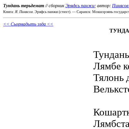
Тундань терьдемат
// сборник
Эряфсь панжи
; автор:
Пинясов
Книга:
Я. Пинясов.
Эряфсь панжи (стихт). — Саранск: Мокшэрзянь государст.
<< Сьормадыть эзда <<
ТУНДА
Тундань
Лямбе к
Тялонь 
Велькст
Кошартк
Лямбста