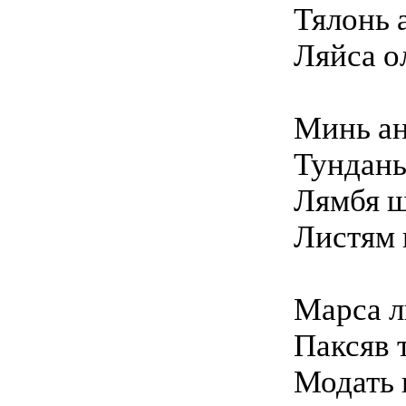
Тялонь 
Ляйса о
Минь ан
Тундань
Лямбя ш
Листям 
Марса л
Паксяв 
Модать 