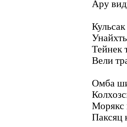
Ару вид
Кульсак
Унайхть
Тейнек 
Вели тр
Омба ш
Колхозс
Морякс 
Паксяц 