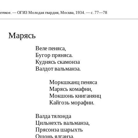
четков
. — ОГИЗ Молодая гвардия, Москва, 1934. — с. 77—78
Марясь
Веле пеняса,
Бугор пряняса.
Куднясь скамонза
Валдот вальманза.
Моркшканц пеняса
Марясь комафни,
Мокшонь книганянц
Кайгозь морафни.
Валда тялонда
Цильнехть вальманза,
Прясонза шарыхть
Ошонь ялганза.