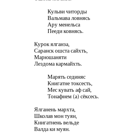
Кульви читорды
Вальмава ловнясь
Ару менельса
Пееди ковнясь.
Курок ялганза,
Саранск ошста сайхть,
Марюшаняти
Лездома кармайхть.
Марять сединяс
Книгатне токсесть,
Мес кувать аф сай,
Тонафнем (а) сёксесь.
Ялганень мархта,
Школав мон туян,
Книгатнень вельде
Валда ки муян.