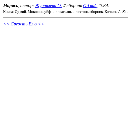
Марясь
, автор:
Журавлёва О.
// сборник
Од вий
, 1934.
Книга: Од вий. Мокшонь уйфни писателнь и поэтонь сборник. Кочказе
А. Ко
<< Сргость Елю <<