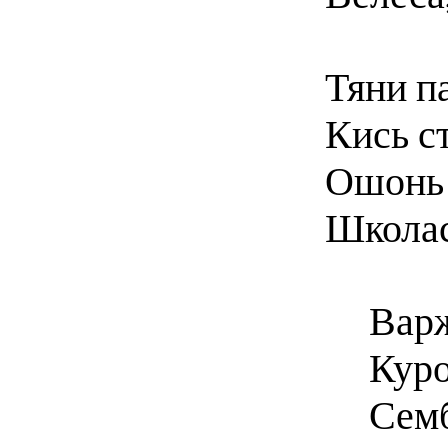
Тяни п
Кись с
Ошонь
Школас
Вар
Куро
Семб