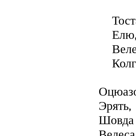
Тост
Елю,
Веле
Колг
Оцюазо
Эрять,
Шовда 
Велеса