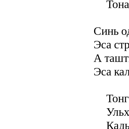
Тона
Синь о
Эса стр
А ташт
Эса ка
Тонг
Ульх
Кад