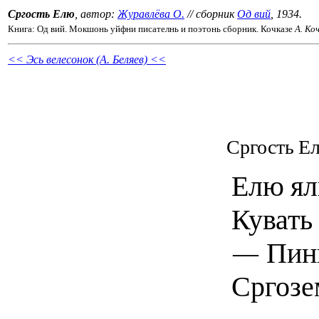
Сргость Елю
, автор:
Журавлёва О.
// сборник
Од вий
, 1934.
Книга: Од вий. Мокшонь уйфни писателнь и поэтонь сборник. Кочказе
А. Ко
<< Эсь велесонок (А. Беляев) <<
Сргость Е
Елю ял
Кувать 
— Пинг
Сргозе