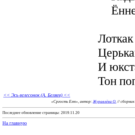
Ённе
Лоткак
Церька
И юкст
Тон по
<< Эсь велесонок (А. Беляев) <<
«Сргость Елю», автор:
Журавлёва О.
// сборни
Последнее обновление страницы: 2019.11.20
На главную