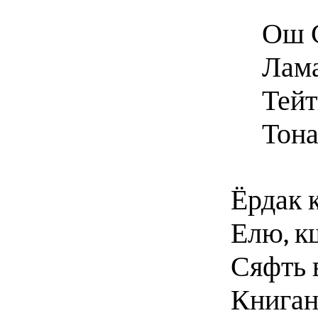
Ош 
Лама
Тейт
Тона
Ёрдак к
Елю, к
Сяфть 
Книган