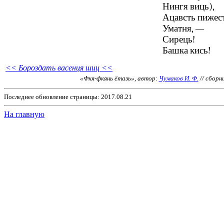
Нингя виць),
Ацавсть пижес
Уматня, —
Сирець!
Башка кись!
<< Бороздать васенця шиц <<
«Фкя-фкянь ётазь», автор:
Чумаков И. Ф.
// сборн
Последнее обновление страницы: 2017.08.21
На главную