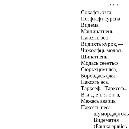
* * *
Сокафть эзга
Пезфтафт сурсна
Видема
Машинатнень,
Паксять эса
Видихть курок, —
Чижолфць модась
Шинатнень.
Модась сеентьф
Сюрьхцемняса,
Бороздась фкя
Паксять эса,
Тарксеф... Тарксеф...
В-и-д-е-н-я-с-т-а,
Межась аварць
Паксять песа.
шумордафтоль
Видематня
(Башка эряйсь