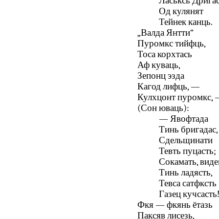
Ласьксь Дригас
Од кулянят
Тейнек канць.
„Валда Янтти“
Пуромкс тийфць,
Тоса корхтась
Аф куваць,
Зепонц эзда
Кагод лифць, —
Кулхцонт пуромкс,
(Сон юваць):
— Явофтада
Тинь бригадас,
Сдельщинати
Тевть пуцасть;
Сокамать, вид
Тинь ладясть,
Тевса сатфксть
Газец кучсасть
Фкя — фкянь ётазь
Паксяв лисезь,