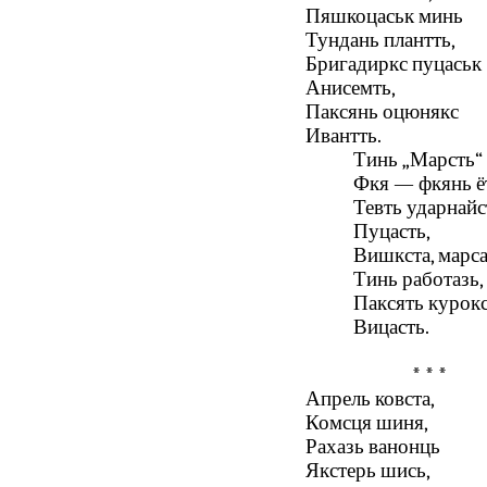
Пяшкоцаськ минь
Тундань плантть,
Бригадиркс пуцаськ
Анисемть,
Паксянь оцюнякс
Ивантть.
Тинь „Марсть“
Фкя — фкянь ё
Тевть ударнайс
Пуцасть,
Вишкста, марс
Тинь работазь,
Паксять курок
Вицасть.
* * *
Апрель ковста,
Комсця шиня,
Рахазь ванонць
Якстерь шись,