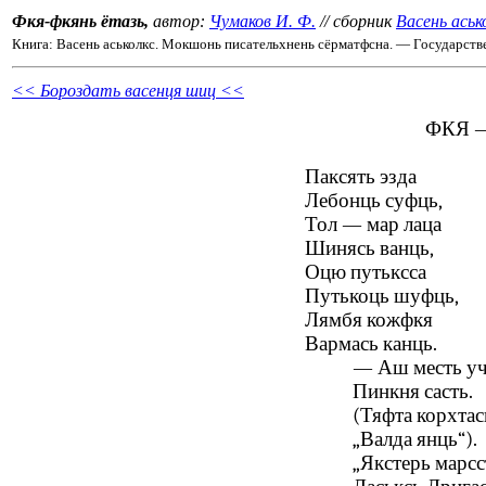
Фкя-фкянь ётазь,
автор:
Чумаков И. Ф.
// сборник
Васень аськ
Книга: Васень аськолкс. Мокшонь писательхнень сёрматфсна. — Государств
<< Бороздать васенця шиц <<
ФКЯ 
Паксять эзда
Лебонць суфць,
Тол — мар лаца
Шинясь ванць,
Оцю путьксса
Путькоць шуфць,
Лямбя кожфкя
Вармась канць.
— Аш месть уч
Пинкня састь.
(Тяфта корхтас
„Валда янць“).
„Якстерь марсс