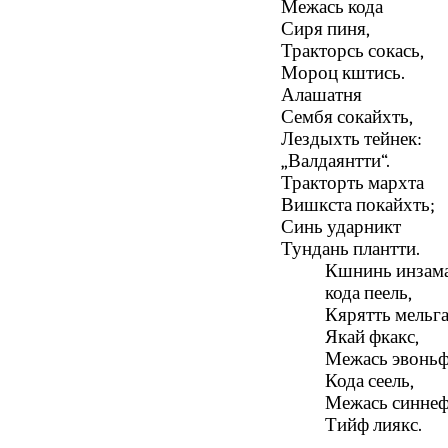
Межась кода
Сиря пиня,
Тракторсь сокась,
Мороц кштись.
Алашатня
Сембя сокайхть,
Лездыхть тейнек:
„Валдаянтти“.
Тракторть мархта
Вишкста покайхть;
Синь ударникт
Тундань плантти.
Кшнинь инзам
кода пеель,
Кярятть мельг
Якай фкакс,
Межась эвоньф
Кода сеель,
Межась синне
Тийф лиякс.