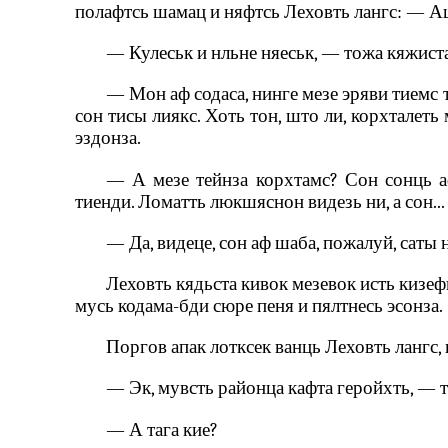
полафтсь шамац и няфтсь Леховть лангс: — Аш
— Кулеськ и нльне няеськ, — тожа кяжист
— Мон аф содаса, нинге мезе эряви тиемс 
сон тисы лиякс. Хоть тон, што ли, корхтале
эздонза.
— А мезе тейнза корхтамс? Сон сонць а
тиенди. Ломатть люкшяснон видезь ни, а сон...
— Да, видеце, сон аф шаба, пожалуй, саты 
Леховть кядьста кивок мезевок исть кизеф
мусь кодама-бди сюре пеня и пялтнесь эсонза.
Поргов апак лотксек ванць Леховть лангс, 
— Эк, мувсть районца кафта геройхть, — 
— А тага кие?