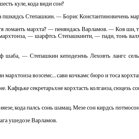
есть куле, кода види сон?
а пшкядсь Степашкин. — Борис Константиновичень марх
тя ломанть мархта? — пеняндась Варламов. — Ков ши, то
ть мархтонза, — шарфтсь Степашкинти, — пади, тонь ва
ф шаба, — Степашкин кеподезень Леховть лангс сель
ни мархтонза возсемс... сави кочкамс бюро и тоса корхт
не. Кафцьке секретарьхне корхтасть колганза, сюцезь со
няезе, кода палсь сонь шамац. Мезе сон кирдсь потмосон
тага ушедозе Варламов.