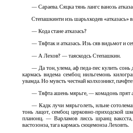
— Сараева. Сяцка тянь лангс ванозь атказ
Степашкинти изь шарьхкодев «атказась» в
— Кода стане атказась?
— Тяфтак и атказась. Изь сяв видьмот и с
— А Лехов? — таяскодсь Степашкин.
— Да тон, улема, аф педа-пес кулить сонь
кармась видема сембоц нильгемонь килограм
увамда. Но мувсть честнай колхозникт, пачфтез
— Тяфта ашень мярьге, — комадонь прят а
— Кадк лучи мярьголеть, нльне сотолемай
тонь лацот, сембоц церковно-приходской шко
планонц. — Варламов лиссь шранц ваксста, 
вастозонза, тага кармась сюцемонза Леховть.