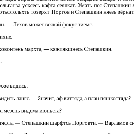
ельганза усксесь кафта сеялкат. Умать пес Степашкин л
яяртьфтольхть тозерхт. Поргов и Степашкин няезь зёрнат
н. — Лехов может всякай фокус тиемс.
дихне.
еховонтень мархта, — кяжиякшнесь Степашкин.
.
озе видись.
дить лангс. — 3начит‚ аф виттяда, а план пяшкоттяда?
к, мезень видема июньста?
 тяфта, — Степашкин шарфтсь Порговти. — Варламов сюци