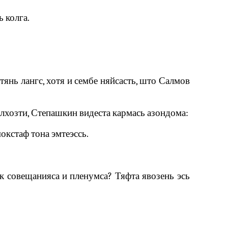
 колга.
тянь лангс, хотя и сембе няйсасть, што Салмов
олхозти, Степашкин видеста кармась азондома:
окстаф тона эмтеэссь.
к совещанияса и пленумса? Тяфта явозень эсь