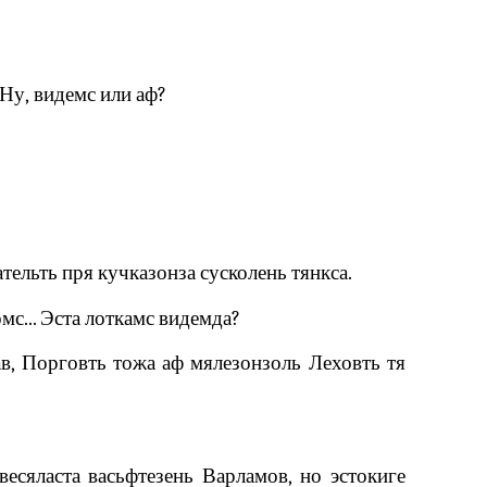
Ну‚ видемс или аф?
тельть пря кучказонза сусколень тянкса.
мс... Эста лоткамс видемда?
ав, Порговть тожа аф мялезонзоль Леховть тя
есяласта васьфтезень Варламов, но эстокиге