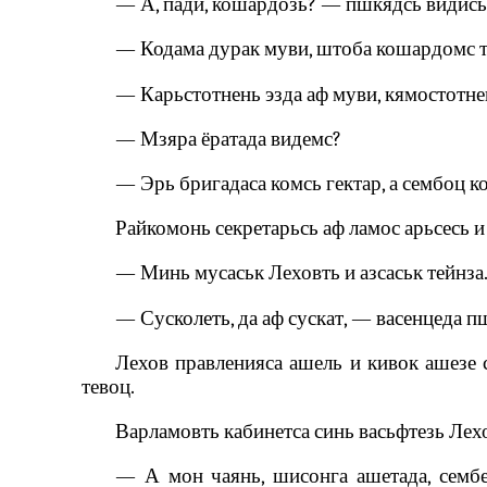
— А, пади, кошардозь? — пшкядсь видись.
— Кодама дурак муви, штоба кошардомс т
— Карьстотнень эзда аф муви, кямостотнен
— Мзяра ёратада видемс?
— Эрь бригадаса комсь гектар, а сембоц к
Райкомонь секретарьсь аф ламос арьсесь и 
— Минь мусаськ Леховть и азсаськ тейнза.
— Сусколеть, да аф сускат, — васенцеда п
Лехов правленияса ашель и кивок ашезе с
тевоц.
Варламовть кабинетса синь васьфтезь Лехо
— А мон чаянь, шисонга ашетада, сембе 