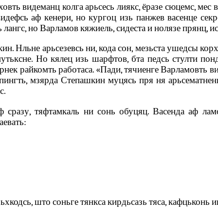
вть видеманц колга арьсесь лиякс, ёразе сюцемс, мес в
идефсь аф кенери, но кургоц изь панжев васенце сек
ь лангс, но Варламов кяжиель, сидеста и нолязе прянц, и
н. Нльне арьсезевсь ни, кода сон, мезьста ушедсы корхт
тьксне. Но кялец изь шарфтов, бта педсь стулти пон
арнек райкомть работаса. «Пади, тячиенге Варламовть 
пингть, мзярда Степашкин муцясь пря ня арьсематнень
с.
 сразу, тяфтамкаль ни сонь обуцяц. Васенда аф ламо
аевать:
хкодсь, што соньге тянкса кирдьсазь тяса, кафцьконь и