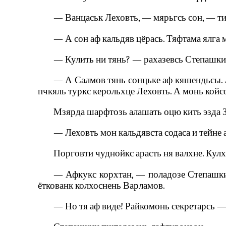
— Ванцаськ Леховть, — мярьгсь сон, — ти
— А сон аф кальдяв цёрась. Тяфтама ялга 
— Кулить ни тянь? — рахазевсь Степашки
— А Салмов тянь сонцьке аф кяшендьсы. Ан
пчкяль туркс керольхце Леховть. А монь койс
Мзярда шарфтозь алашать оцю кить эзда З
— Леховть мон кальдявста содаса и тейне 
Порговти чуднойкс арасть ня валхне. Кулх
— Афкукс корхтан, — поладозе Степашкин
ёткованк колхоснень Варламов.
— Но тя аф виде! Райкомонь секретарсь —