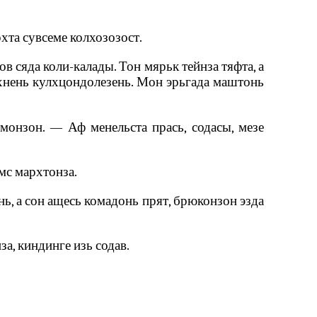
та сувсеме колхозозост.
в сяда коли-калады. Тон мярьк тейнза тяфта, а
лхнень кулхцондолезень. Мон эрьгада маштонь
монзон. — Аф менельста прась, содасы, мезе
амс мархтонза.
нь, а сон ащесь комадонь прят, брюконзон эзда
за, киндинге изь содав.