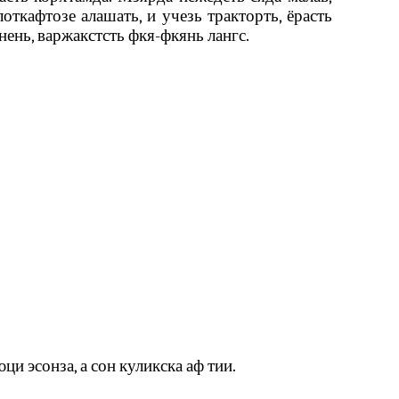
откафтозе алашать, и учезь тракторть, ёрасть
нень, варжакстсть фкя-фкянь лангс.
 эсонза, а сон куликска аф тии.