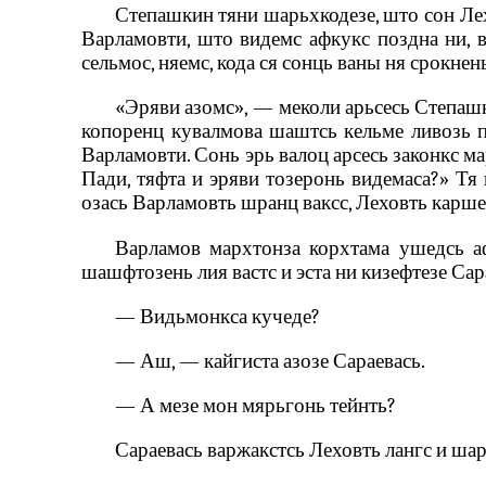
Степашкин тяни шарьхкодезе, што сон Лехо
Варламовти, што видемс афкукс поздна ни, в
сельмос, няемс, кода ся сонць ваны ня срокнен
«Эряви азомс»‚ — меколи арьсесь Степашки
копоренц кувалмова шаштсь кельме ливозь пу
Варламовти. Сонь эрь валоц арсесь законкс м
Пади, тяфта и эряви тозеронь видемаса?» Тя 
озась Варламовть шранц ваксс, Леховть карше
Варламов мархтонза корхтама ушедсь аф
шашфтозень лия вастс и эста ни кизефтезе Сар
— Видьмонкса кучеде?
— Аш, — кайгиста азозе Сараевась.
— А мезе мон мярьгонь тейнть?
Сараевась варжакстсь Леховть лангс и шарь