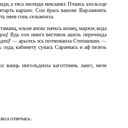
иди, а тяса лисенди мекланкт. Пчкясь азольхце
ретарть каршес. Сон ёрась ваномс Варламовть
сть няев сонь сельмонза.
аманц, нльне анокс начксь коняц, марязе, кода
доц! Вдь сон нинге вестевок ашезь переченда
видец? — арьсесь эсь потмованза Степашкин. —
 эзда, кабинету сувась Сараевась и аф пелезь
с ванць ингольденза каготтнень лангс, меле
нкса отвечась: