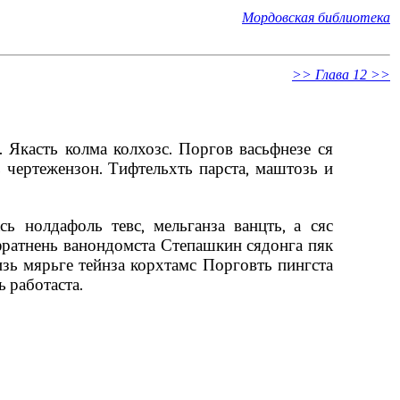
Мордовская библиотека
>> Глава 12 >>
Якасть колма колхозс. Поргов васьфнезе ся
ь чертежензон. Тифтельхть парста, маштозь и
ь нолдафоль тевс, мельганза ванцть, а сяс
фратнень ванондомста Степашкин сядонга пяк
изь мярьге тейнза корхтамс Порговть пингста
 работаста.