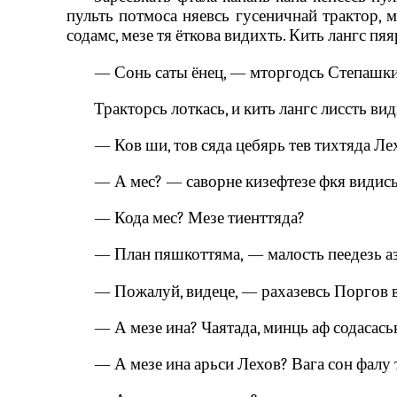
пульть потмоса няевсь гусеничнай трактор, м
содамс, мезе тя ёткова видихть. Кить лангс п
— Сонь саты ёнец, — мторгодсь Степашки
Тракторсь лоткась, и кить лангс лиссть ви
— Ков ши, тов сяда цебярь тев тихтяда Л
— А мес? — саворне кизефтезе фкя видись
— Кода мес? Мезе тиенттяда?
— План пяшкоттяма‚ — малость пеедезь аз
— Пожалуй, видеце, — рахазевсь Поргов ви
— А мезе ина? Чаятада, минць аф содасась
— А мезе ина арьси Лехов? Вага сон фалу