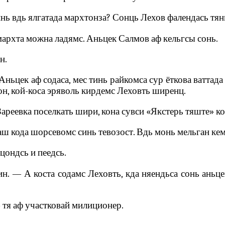
нь вдь ялгатада мархтонза? Сонць Лехов фалендась тянь
мархта можна ладямс. Аньцек Салмов аф кельгсы сонь.
н.
ьцек аф содаса, мес тинь райкомса сур ёткова ваттада 
он, кой-коса эряволь кирдемс Леховть ширенц.
ареевка поселкать шири, кона сувси «Якстерь тяште» к
аш кода шорсевомс синь тевозост. Вдь монь мельган кем
цондсь и пеедсь.
. — А коста содамс Леховть, кда няендьса сонь аньце
 тя аф участковай милиционер.