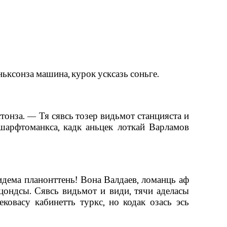
ньксонза машина, курок усксазь соньге.
стонза. — Тя сявсь тозер видьмот станцияста и
 шарфтоманкса, кадк аньцек лоткай Варламов
идема планонттень! Вона Валдаев, ломанць аф
хцондсы. Сявсь видьмот и види, тячи аделасы
ковасу кабинетть туркс, но кодак озась эсь