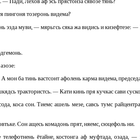
 — Пади, Лехов аф эсь прястонза сявозе тянь?
я пингоня тозеронь видема?
ь эзда муви, — мярьгсь сяка жа видись и кизефтезе: — 
одгемонь.
азозе:
 А мон ба тинь вастсонт афолень карма видема, председа
шкядсь трактористсь. — Кати кинь пря кучкас сави суско
ода, коса сон. Тиемс ашель мезе, савсь тумс райцентр
втьке. Сон ащесь комадонь прят, няемс, сюцефоль ни.
телефотнень ётайне, костонга аф муфтада, озада, — в