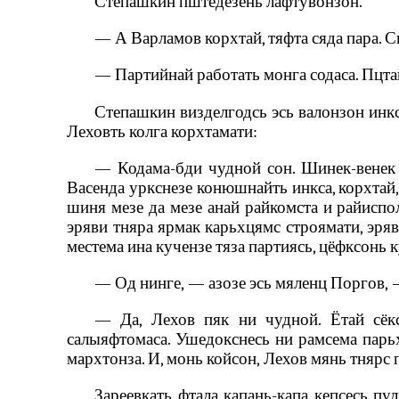
Степашкин пштедезень лафтувонзон.
— А Варламов корхтай, тяфта сяда пара. 
— Партийнай работать монга содаса. Пцтай
Степашкин визделгодсь эсь валонзон инкса,
Леховть колга корхтамати:
— Кодама-бди чудной сон. Шинек-венек 
Васенда уркснезе конюшнайть инкса, корхтай,
шиня мезе да мезе анай райкомста и райиспол
эряви тняра ярмак карьхцямс строямати, эряви
местема ина кучензе тяза партиясь, цёфксонь 
— Од нинге‚ — азозе эсь мяленц Поргов‚ —
— Да, Лехов пяк ни чудной. Ётай сёкс
салыяфтомаса. Ушедокснесь ни рамсема парьх
мархтонза. И, монь койсон‚ Лехов мянь тнярс 
Зареевкать фтала капань-капа кепсесь пу