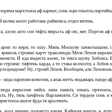
Споряма мархтонза аф кармат, сонь оцю опытоц партийна
 колма кизот работань райкомса, отдел вятень.
 азозе, што сон тяфта мярьгсь аф сяс, мес Поргов аф со
арни то вири, то ошу. Мянь Москуву пачкотькшни, с
 эряволь строямс картт траксненди. Меле Лехов кярьм
комста. И кда видеста азомс, тя тевса шуму Зобовсь. 
 строямс тифтень карда, а то стака колхозти, а Зобов
кулхцондома? Ну, строяй Лехов. Вообщем, аля Леховоньке
 кода парноня комотни, а апак вятть модамарь панде аф
енда вирьсонк няйсь лама панкта, токась прязонза
ть. Ну, тянь пачфтезь Варламовти. Ся тердезе сонь и
прястонза ашезе ёрда тя арьсемать.
ль, кода вирень паломста качам. Кафцьке ванцть и лот