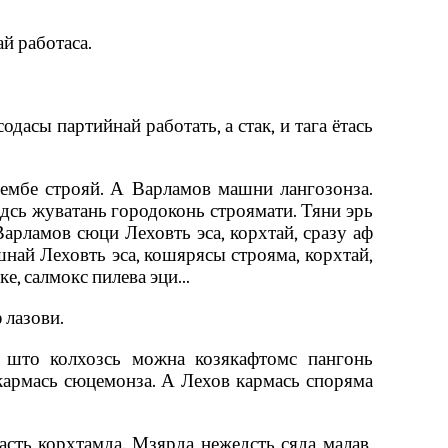
й работаса.
дасы партийнай работать, а стак, и тага ётась
ембе строяй. А Варламов машни лангозонза.
одсь жуватань городоконь строямати. Тяни эрь
Варламов сюци Леховть эса, корхтай, сразу аф
 шнай Леховть эса, кошярясы строяма, корхтай,
, салмокс пилева эци...
 лазови.
, што колхозсь можна козякафтомс пангонь
 кармась сюцемонза. А Лехов кармась споряма
касть корхтамда. Мзярда нежедсть сяда малав,