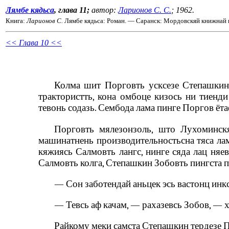
Лямбе кядьса
, глава 11;
автор:
Ларионов С. С.
; 1962.
Книга:
Ларионов С.
Лямбе кядьса: Роман. — Саранск: Мордовскяй книжнай и
<< Глава 10 <<
Колма шит Порговть усксезе Степашкин 
трактористть, кона омбоце кизось ни тиенди
тевонь содазь. Сембода лама пинге Поргов ёта
Порговть мялезонзоль, што Лухоминскяй
машинатнень производительностьсна тяса ла
кяжиясь Салмовть лангс, нинге сяда лац няе
Салмовть колга, Степашкин Зобовть пингста п
— Сон заботендай аньцек эсь вастонц инкса,
— Тевсь аф качам, — рахазевсь Зобов, — хо
Райкому меки самста Степашкин тердезе П