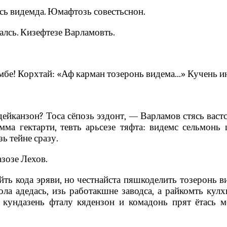
ась видемда. Юмафтозь совестьснон.
алсь. Кизефтезе Варламовть.
ембе! Корхтай: «Аф карман тозеронь видема...» Кучень и
 дейканзон? Тоса сёпозь эздонт‚ — Варламов стясь васт
ма гектарти, тевть арьсезе тяфта: видемс сельмонь
ь тейне сразу.
зозе Лехов.
ть кода эряви, но честнайста пяшкоделить тозеронь в
ла адедась‚ изь работакшне заводса, а райкомть кул
кундазень фталу кядензон и комадонь прят ётась ме