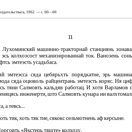
здательствась, 1962. — с. 60—66
11
Лухоминскяй машинно-тракторнай станциянь зонава. 
 эсь колхозсост механизированнай ток. Ванозень сон
фтсь эмтеэсть усадьбаса.
 эмтеэсса сяда цебярьхть порядкатне, эрь машинас
мода сяда оцюволь райцентрань эмтеэсть коряс. Ня ци
всь тяни Салмовть кальдяв работац. И хотя Варламов 
еняцясь инженерти, што Салмовть кунара ни валхтомаль
 а тевсь...
ть тик, хоть тяк тие, сякокс сельмотнень аф керсыне.
орговть «Якстерь тяште» колхозу.