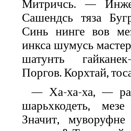
Митричсь. — Инжен
Сашендсь тяза Буг
Синь нинге вов мез
инкса шумусь мастерс
шатунть гайканек-
Поргов. Корхтай, тос
— Ха-ха-ха‚ — ра
шарьхкодеть, мезе
Значит, муворуфне