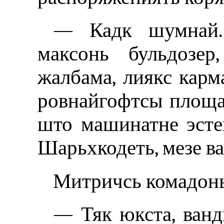
— Кадк шумнай.
максонь бульдозер
жалбама, лиякс карм
ровнайгофтсы площад
што машинатне эстей
Шарьхкодеть, мезе в
Митричсь комадонь 
— Тяк юкста, ванд