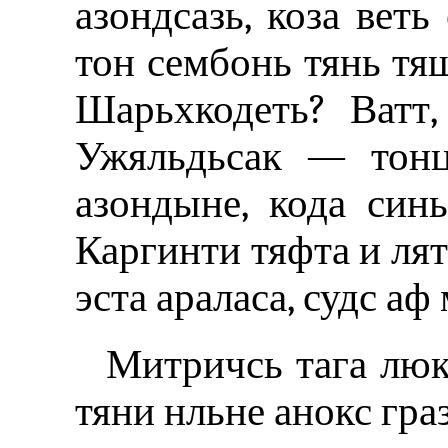
азондсазь, коза веть
тон сембонь тянь тя
Шарьхкодеть? Ватт,
Ужяльдьсак — тонц
азондыне, кода синь
Каргинти тяфта и лят
эста араласа, судс аф
Митричсь тага люк
тяни нльне анокс гра