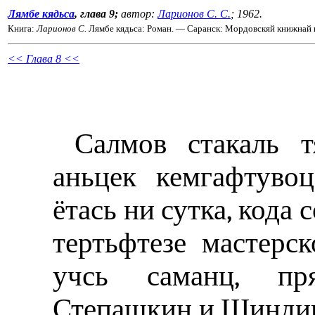
Лямбе кядьса
, глава 9;
автор:
Ларионов С. С.
; 1962.
Книга:
Ларионов С.
Лямбе кядьса: Роман. — Саранск: Мордовскяй книжнай и
<< Глава 8 <<
Салмов стакаль 
аньцек кемгафтувоц
ётась ни сутка, кода 
тертьфтезе мастерс
учсь саманц, пр
Степашкин и Шиндина