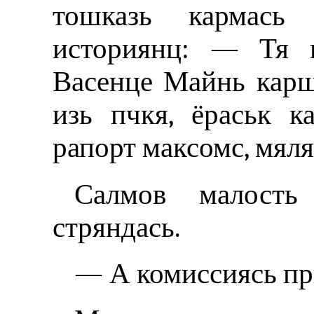
тошказь кармась 
историянц: — Тя в
Васенце Майнь карша
изь пчкя, ёраськ к
рапорт максомс, мял
Салмов малость
стряндась.
— А комиссиясь пр