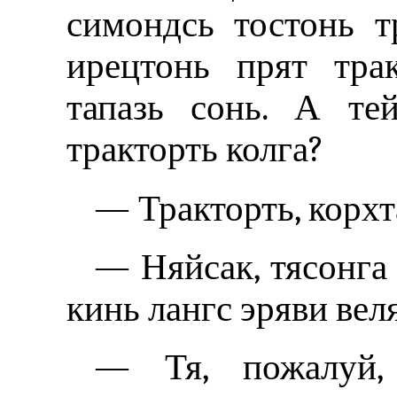
симондсь тостонь т
ирецтонь прят тра
тапазь сонь. А те
тракторть колга?
— Тракторть, корхт
— Няйсак, тясонга 
кинь лангс эряви вел
— Тя, пожалуй,