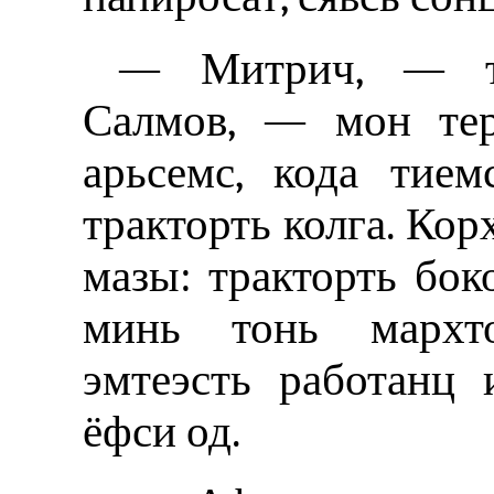
— Митрич‚ — тя
Салмов, — мон тер
арьсемс, кода тие
тракторть колга. Корх
мазы: тракторть бок
минь тонь мархто
эмтеэсть работанц 
ёфси од.