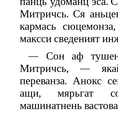
панць удоманц эса. 
Митричсь. Ся аньце
кармась сюцемонза
максси сведеният ин
— Сон аф тушен
Митричсь, — якай
переванза. Анокс с
ащи, мярьгат с
машинатнень вастова