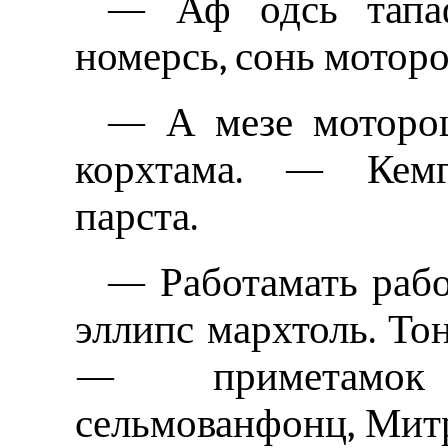
— Аф одсь тапаф
номерсь, сонь мотороц
— А мезе моторо
корхтама. — Кемга
парста.
— Работамать рабо
эллипс мархтоль. То
— приметамок
сельмованфонц, Митр