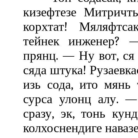
кизефтезе Митричт
корхтат! Мяляфтса
тейнек инженер? 
прянц. — Ну вот, ся 
сяда штука! Рузаевка
изь сода, ито мянь
сурса улонц алу. —
сразу, эк, тонь кун
колхоснендиге навазе