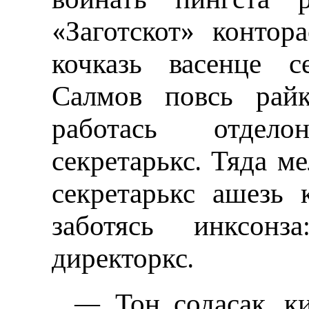
«Заготскот» контор
кочказь васенце с
Салмов повсь райк
работась отдел
секретарькс. Тяда м
секретарькс ашезь 
заботясь инксонз
директоркс.
— Тон содасак, к