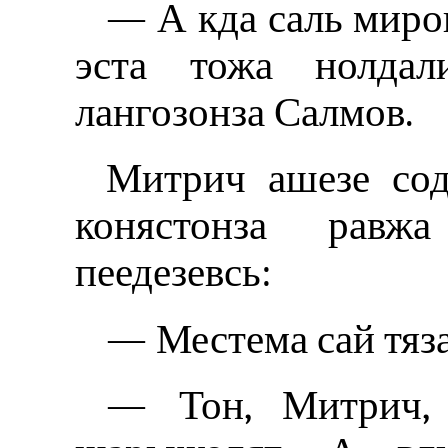
— А кда саль миро
эста тожа нолда
лангозонза Салмов.
Митрич ашезе сода
конястонза равж
пеедезевсь:
— Местема сай тяз
— Тон, Митрич, 