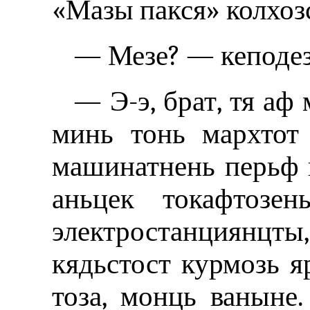
«Мазы пакся» колхоз
— Мезе? — кеподез
— Э-э, брат, тя аф
минь тонь мархтот
машинатнень перьф и
аньцек токафтозен
электростанциян
кядьстост курмозь я
тоза, монць ваныне