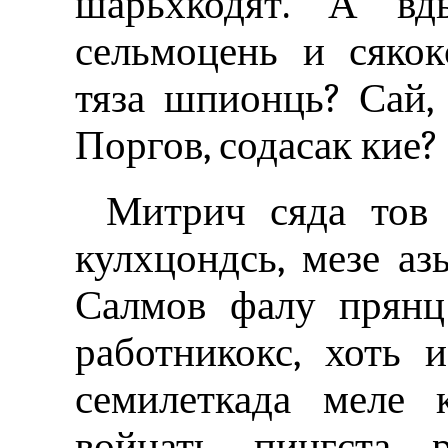
шарьхкодят. А вдь
сельмоцень и сякок
тяза шпионць? Сай, 
Поргов, содасак кие?
Митрич сяда тов 
кулхцондсь, мезе аз
Салмов фалу прянц
работникокс, хоть
семилеткада меле 
войнать пингста р