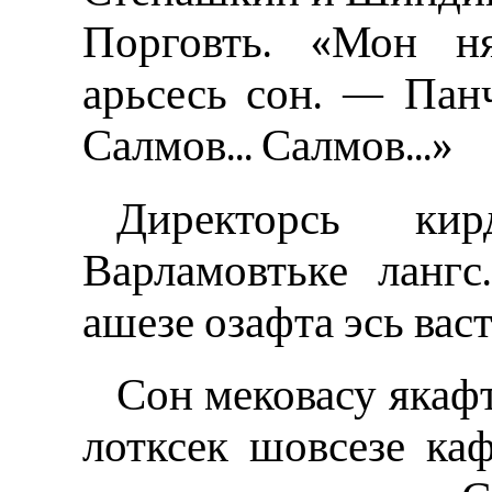
Порговть. «Мон н
арьсесь сон. — Пан
Салмов... Салмов...»
Директорсь ки
Варламовтьке лангс
ашезе озафта эсь вас
Сон мековасу якафт
лотксек шовсезе ка