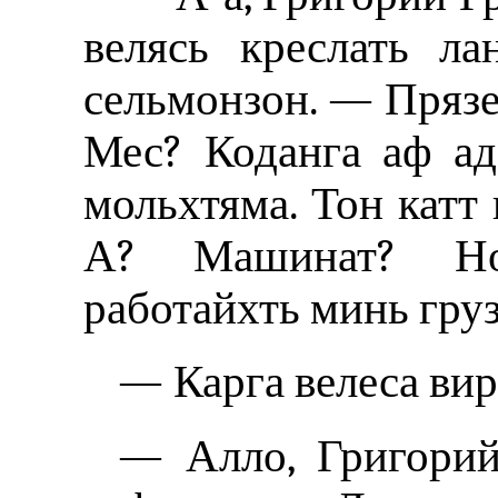
велясь креслать ла
сельмонзон. — Прязе 
Мес? Коданга аф ад
мольхтяма. Тон катт 
А? Машинат? Нор
работайхть минь гру
— Карга велеса вир
— Алло, Григорий