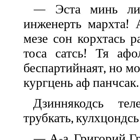
— Эста минь лия
инженерть мархта! 
мезе сон корхтась р
тоса сатсь! Тя афо
беспартийнаят, но мо
кургцень аф панчсак.
Дзиннякодсь тел
трубкать, кулхцондсь 
— А-а, Григорий Г