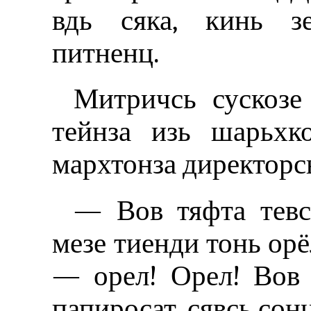
вдь сяка, кинь з
питненц.
Митричсь сускозе
тейнза изь шарьхк
мархтонза директорс
— Вов тяфта тевс
мезе тиенди тонь орё
— орел! Орел! Вов 
папиросат, сявсь сон