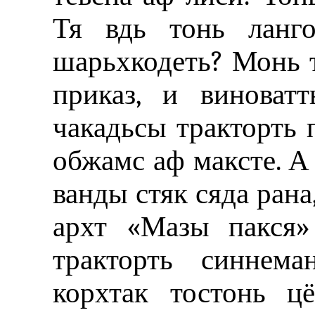
Тя вдь тонь ланго
шарьхкодеть? Монь т
приказ, и виноватт
чакадьсы тракторть 
обжамс аф максте. А 
ванды стяк сяда рана
архт «Мазы пакся»
тракторть синнема
корхтак тостонь ц