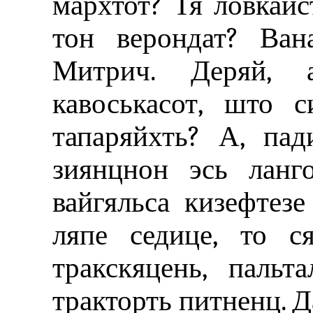
мархтот? Тя ловкайс
тон верондат? Ван
Митрич. Деряй, 
кавоськасот, што 
тапаряйхть? А, пад
зиянцнон эсь ланг
вайгяльса кизефтез
ляпе седице, то с
тракскяцень, пальт
тракторть питненц. Д