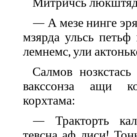
Митричсь люкштяде
— А мезе нинге эря
мзярда ульсь петьф
лемнемс, ули актоньк
Салмов нозкстась 
вакссонза ащи к
корхтама:
— Тракторть кал
тевсна аф лиси! Тон