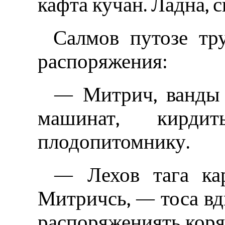
кафта кучан. Ладна, с
Салмов путозе тру
распоряжения:
— Митрич, ванды 
машинат, кирд
плодопитомнику.
— Лехов тага ка
Митричсь, — тоса вд
распоряжениять коря