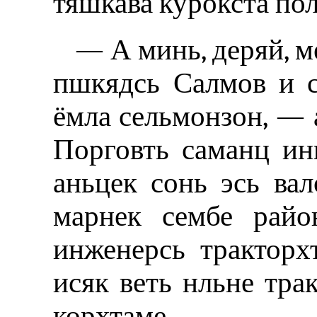
тяшкава курокста по
— А минь, деряй, м
пшкядсь Салмов и с
ёмла сельмонзон‚ — 
Порговть саманц инк
аньцек сонь эсь вал
марнек сембе райо
инженерсь тракторх
исяк веть нльне трак
корхтаме.