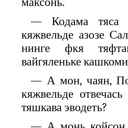
максонь.
— Кодама тяса 
кяжвельде азозе Са
нинге фкя тяфта
вайгяленьке кашкоми
— А мон, чаян, П
кяжвельде отвечас
тяшкава эводеть?
— А монь койсон, 