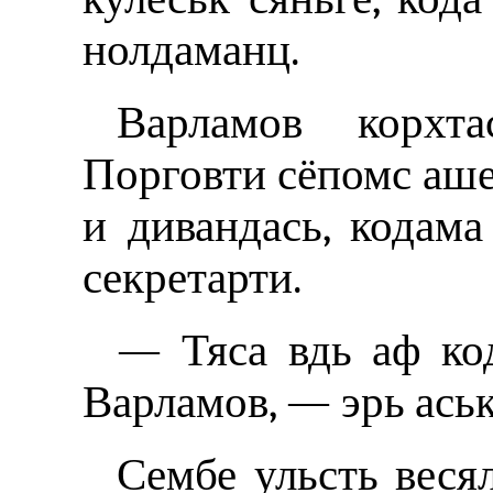
нолдаманц.
Варламов корхт
Порговти сёпомс аше
и дивандась, кодама
секретарти.
— Тяса вдь аф ко
Варламов, — эрь ась
Сембе ульсть веся