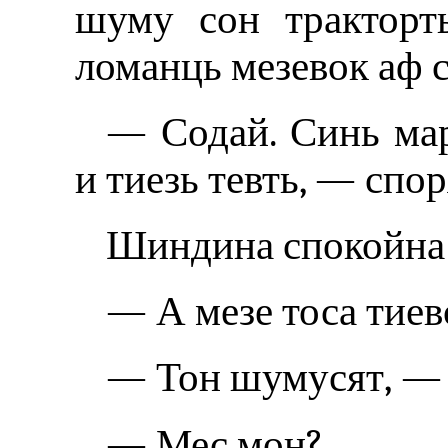
шуму сон тракторт
ломанць мезевок аф 
— Содай. Синь мар
и тиезь тевть, — спо
Шиндина спокойна 
— А мезе тоса тиев
— Тон шумусят‚ — 
— Мес мон?