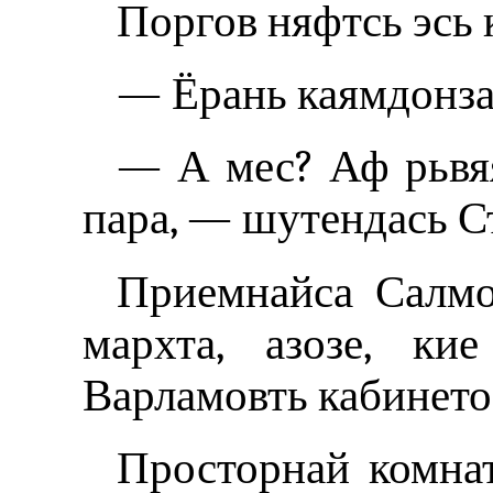
Поргов няфтсь эсь 
— Ёрань каямдонза 
— А мес? Аф рьвяя
пара, — шутендась С
Приемнайса Салмо
мархта, азозе, ки
Варламовть кабинето
Просторнай комнат