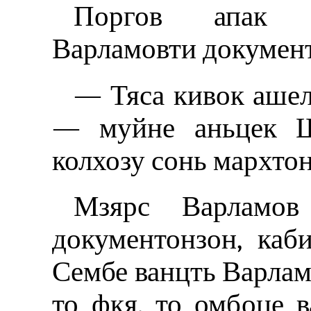
Поргов апак к
Варламовти докумен
— Тяса кивок ашель
— муйне аньцек Ш
колхозу сонь мархтон
Мзярс Варламов
документонзон, каб
Сембе ванцть Варлам
то фкя, то омбоце в