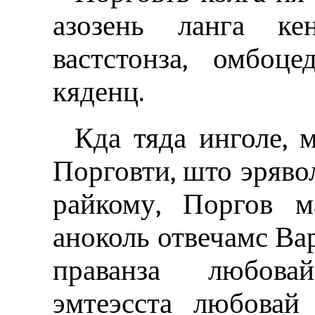
азозень ланга кен
вастстонза, омбоц
кяденц.
Кда тяда инголе, 
Порговти, што эряво
райкому, Поргов м
аноколь отвечамс Ва
праванза любова
эмтеэсста любовай