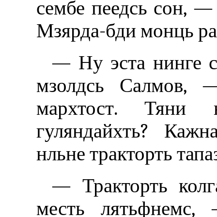
сембе пеедсь сон, — 
Мзярда-бди монць ра
— Ну эста нинге с
мзолдсь Салмов, 
мархтост. Тяни 
гуляндайхть? Кажн
нльне тракторть тапаз
— Тракторть колг
месть лятьфнемс, 