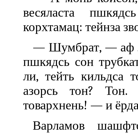
весяласта пшкядс
корхтамац: тейнза зв
— Шумбрат, — аф 
пшкядсь сон трубкат
ли, тейть кильдса 
азорсь тон? Тон.
товархнень! — и ёрда
Варламов шашфт