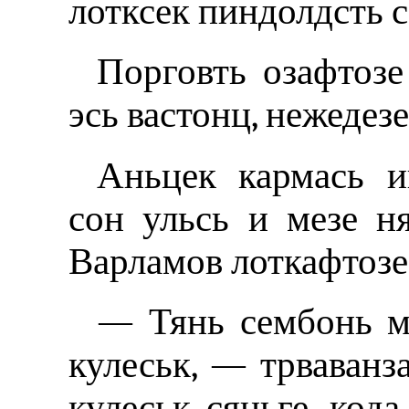
лотксек пиндолдсть с
Порговть озафтозе
эсь вастонц, нежедез
Аньцек кармась и
сон ульсь и мезе ня
Варламов лоткафтозе
— Тянь сембонь ми
кулеськ, — трваванз
кулеськ сяньге, код