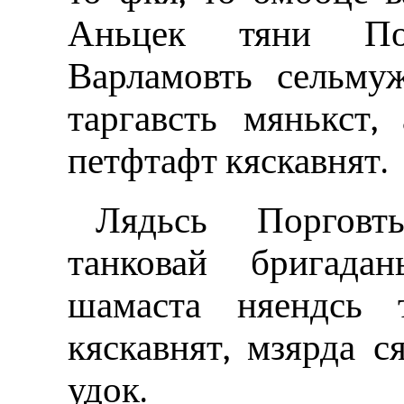
Аньцек тяни По
Варламовть сельму
таргавсть мянькст,
петфтафт кяскавнят.
Лядьсь Порговт
танковай бригадан
шамаста няендсь 
кяскавнят, мзярда с
удок.