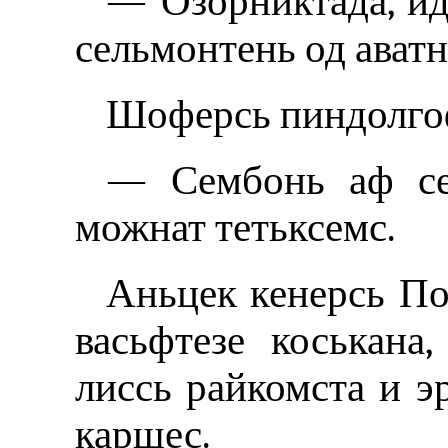
— Озорниктада, ид
сельмонтень од аватн
Шоферсь пиндолгоф
— Сембонь аф сем
можнат тетьксемс.
Аньцек кенерсь По
васьфтезе коськана
лиссь райкомста и э
каршес.