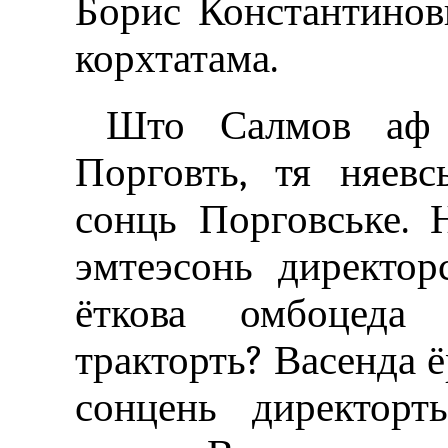
Борис Константинови
корхтатама.
Што Салмов аф 
Порговть, тя няев
сонць Порговське. 
эмтеэсонь директор
ёткова омбоцеда
тракторть? Васенда ё
сонцень директорт