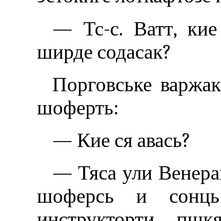
— Тс-с. Ватт, ки
ширде содасак?
Порговське варжак
шоферть:
— Кие ся авась?
— Тяса ули Венера
шоферсь и сонць
инструкторти пш