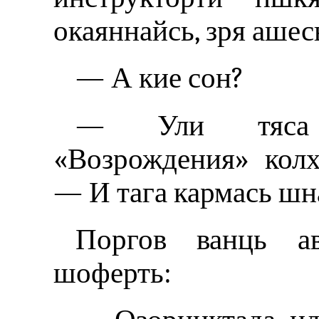
окаяннайсь, зря ашесь
— А кие сон?
— Ули тяса з
«Возрождения» колх
— И тага кармась шн
Поргов ванць а
шоферть: