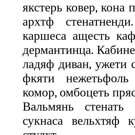
якстерь ковер, кона 
архтф стенатненди
каршеса ащесть каф
дермантинца. Кабине
ладяф диван, ужети 
фкяти нежетьфоль
комор, омбоцеть пряс
Вальмянь стенать 
сукнаса вельхтяф 
стулхт.