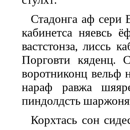
Стадонга аф сери 
кабинетса няевсь ё
вастстонза, лиссь ка
Порговти кяденц. С
воротниконц вельф 
нараф равжа шяяре
пиндолдсть шаржоня
Корхтась сон сиде