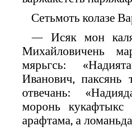
Сетьмоть колазе Ва
— Исяк мон каля
Михайловичень ма
мярьгсь: «Надият
Иванович, паксянь 
отвечань: «Надия
моронь кукафтыкс 
арафтама, а ломаньда