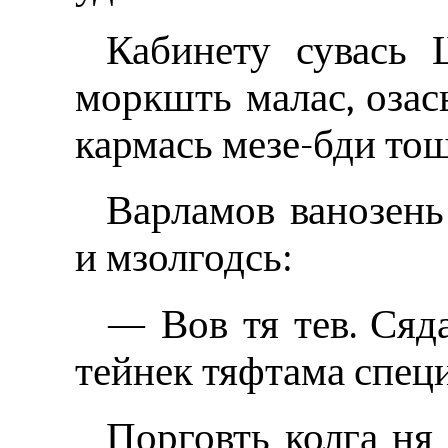
Кабинету сувась 
моркшть малас, озас
кармась мезе-бди тош
Варламов ванозень
и мзолгодсь:
— Вов тя тев. Сяд
тейнек тяфтама специ
Порговть колга ня