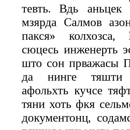
тевть. Вдь аньцек
мзярда Салмов азо
пакся» колхозса, 
сюцесь инженерть эс
што сон прважасы По
да нинге тяшти 
афольхть кучсе тяф
тяни хоть фкя сельм
документонц, содам