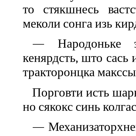
то стякшнесь вастс
меколи сонга изь кир
— Народоньке э
кенярдсть, што сась 
тракторонцка макссы
Порговти исть шар
но сякокс синь колгас
— Механизаторхнен