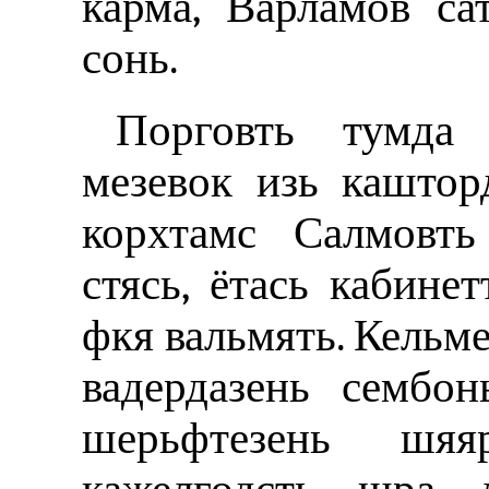
карма, Варламов са
сонь.
Порговть тумда
мезевок изь каштор
корхтамс Салмовть
стясь, ётась кабине
фкя вальмять. Кельме
вадердазень сембо
шерьфтезень шяя