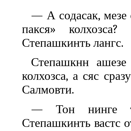
— А содасак, мезе
пакся» колхозса?
Степашкинть лангс.
Степашкнн ашезе 
колхозса, а сяс сраз
Салмовти.
— Тон нинге т
Степашкинть вастс о