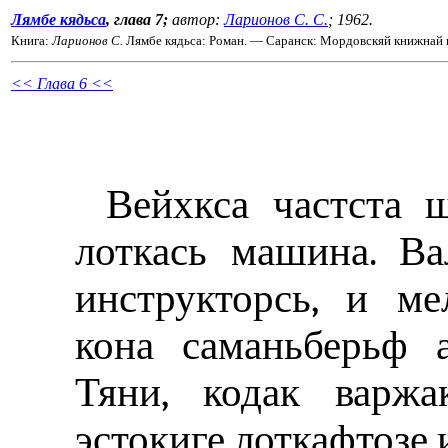
Лямбе кядьса
, глава 7;
автор:
Ларионов С. С.
; 1962.
Книга:
Ларионов С.
Лямбе кядьса: Роман. — Саранск: Мордовскяй книжнай и
<< Глава 6 <<
Вейхкса частста 
лоткась машина. Ва
инструкторсь, и ме
кона саманьберьф а
Тяни, кодак варжа
эстокиге лоткафтозе 