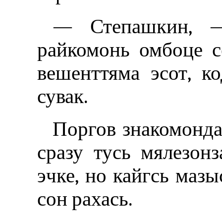
— Степашкин, —
райкомонь омбоце с
вешенттяма эсот, ко
сувак.
Поргов знакомонда
сразу тусь мялезон
эчке, но кайгсь мазы
сон рахась.