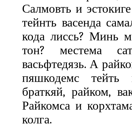
Салмовть и эстокиг
тейнть васенда сама
кода лиссь? Минь м
тон? местема сат
васьфтедязь. А райко
пяшкодемс тейть м
браткяй, райком, ва
Райкомса и корхтам
колга.