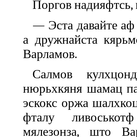
Поргов надияфтсь, 
— Эста давайте аф
а дружнайста кярьм
Варламов.
Салмов кулхцон
нюрьхкяня шамац пал
эскокс оржа шалхкоц
фталу ливоськот
мялезонза, што Ва