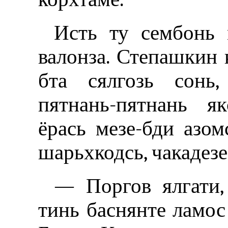
Исть ту сембонь 
валонза. Степашкин 
бта сялгозь сонь,
пятнань-пятнань я
ёрась мезе-бди азо
шарьхкодсь, чакадез
— Поргов ялгати, 
тинь баснянте ламос