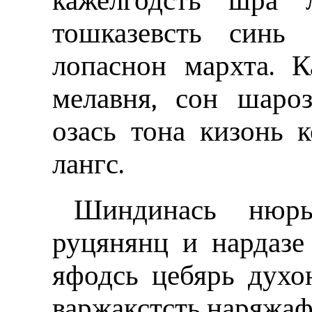
кажелгодсть шра л
тошказевсть синь 
лопаснон мархта. 
мелавня, сон шаро
озась тона кизонь 
лангс.
Шиндинась нюрь
руцянянц и нардазе
яфодсь цебярь духо
варжакстсть наряжаф