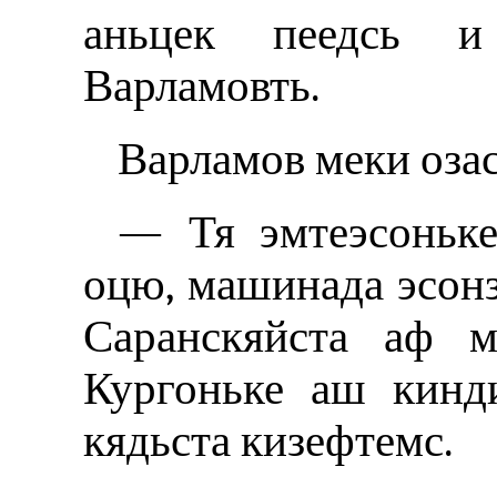
аньцек пеедсь и
Варламовть.
Варламов меки озас
— Тя эмтеэсоньке
оцю, машинада эсонз
Саранскяйста аф м
Кургоньке аш кинд
кядьста кизефтемс.