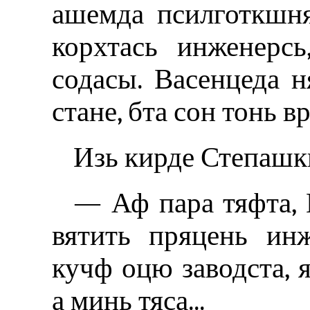
ашемда псилготкшня
корхтась инженерс
содасы. Васенцеда н
стане, бта сон тонь вр
Изь кирде Степашк
— Аф пара тяфта, 
вятить пряцень ин
кучф оцю заводста, 
а минь тяса...