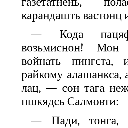
газетатнень, по
карандашть вастонц 
— Кода пацяфт
возьмиснон! Мон 
войнать пингста, 
райкому алашанкса, 
лац, — сон тага не
пшкядсь Салмовти:
— Пади, тонга, 