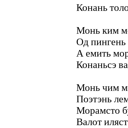
Конань толо
Монь ким ме
Од пингень 
А емить мор
Конаньсэ ва
Монь чим ме
Поэтэнь лем
Морамсто бу
Валот иляст 