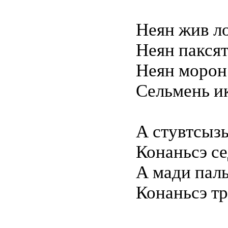
Неян жив ло
Неян паксят
Неян морон
Сельмень ик
А стувтсызь
Конаньсэ се
А мади палы
Конаньсэ тр