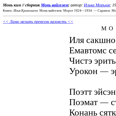
Монь ким // сборник
Монь вайгелем
;
автор:
Илька Морыця
; 1
Книга:
Илья Кривошеев.
Монь вайгелем: Морот 1924—1934. — Саранск: Мор
<< Ламо мельть превезэн валовсть <<
МО
Иля сакшно
Емавтомс се
Чистэ эрить
Урокон — эр
Поэтт эйсэн
Поэмат — с
Конань сятк