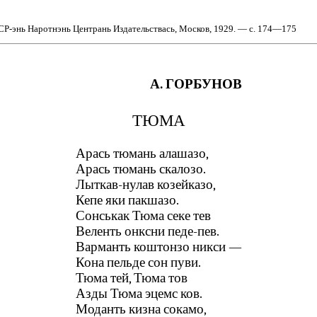
СР-энь Наротнэнь Центрань Издательствась, Москов, 1929. — с. 174—175
А. ГОРБУНОВ
ТЮМА
Арась тюмань алашазо,
Арась тюмань скалозо.
Лыткав-нулав козейказо,
Кепе яки пакшазо.
Сонськак Тюма секе тев
Веленть онксни педе-пев.
Варманть коштонзо никси —
Кона пельде сон пуви.
Тюма тей, Тюма тов
Азды Тюма эцемс ков.
Моданть кизна сокамо,