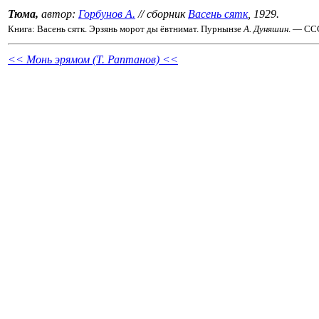
Тюма,
автор:
Горбунов А.
// сборник
Васень сятк
, 1929.
Книга: Васень сятк. Эрзянь морот ды ёвтнимат. Пурнынзе
А. Дуняшин
. — СС
<< Монь эрямом (Т. Раптанов) <<