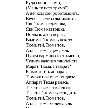
Рудаз поцо якамо,
(Мень те истя эрямо?).
А вечксы сон роботамонть,
Вечксы велева лытамонть.
Яки Тюма недляшка,
Яки Тюма кавтошка.
Нолдазь алов нерезэ,
Вачомсь Тюмань пекезэ.
Тюма тей, Тюма тов,
Азды Тюма эцемс ков.
Пувси варминесь сэтьместэ,
Чудить валонзо таньтейстэ.
Марят, Тюма, эй марят?
Рамак эстеть аппарат.
Тюмаяк ней тевс кундась:
Аппарат Тюма рамась.
Теке тев закаст кандыть —
Теке тев Тюмань терьдить.
Тюма тей, Тюма тов,
Азды Тюма молемс ков.