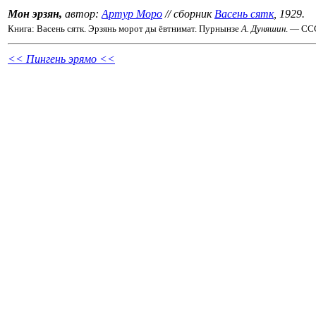
Мон эрзян,
автор:
Артур Моро
// сборник
Васень сятк
, 1929.
Книга: Васень сятк. Эрзянь морот ды ёвтнимат. Пурнынзе
А. Дуняшин
. — СС
<< Пингень эрямо <<