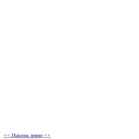
<< Пингень эрямо <<