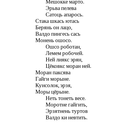
Мешокке марто.
Эрьва пелева
Сатоць апарось.
Стака шкась ютась
Берянь он лацо,
Валдо пингесь сась
Монень ошосо.
Ошсо роботан,
Лемем робочей.
Ней лиякс эрян,
Цёковкс моран ней.
Моран паксява
Гайги морыне.
Кунсолок, эрзя,
Моры цёрыне.
Неть тонеть весе.
Моротне гайгить,
Эрзятнень туртов
Валдо ки невтить.