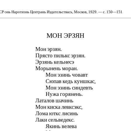
СР-энь Наротнэнь Центрань Издательствась, Москов, 1929. — с. 150—151
МОН ЭРЗЯН
Мон эрзян.
Прясто пилькс эрзян.
Эрзянь кельнесэ
Морынень моран.
Мон эзинь човавт
Сюпав кедь куншкас,
Мон эзинь синдевть
Нужа горянень.
Латалов шачинь
Мон киска левксэкс,
Лома юткс лисинь
Лаки сельведекс.
Якинь велева