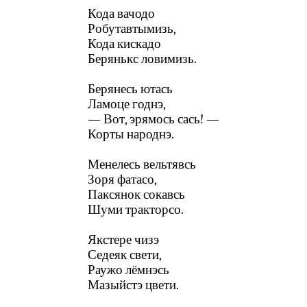
Кода вачодо
Робутавтымизь,
Кода кискадо
Берянькс ловимизь.
Берянесь ютась
Ламоце годнэ,
— Вот, эрямось сась! —
Корты народнэ.
Менелесь вельтявсь
Зоря фатасо,
Паксянок сокавсь
Шуми тракторсо.
Якстере чизэ
Седеяк свети,
Раужо лёмнэсь
Мазыйстэ цвети.