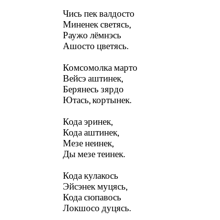
Чись пек валдосто
Миненек светясь,
Раужо лёмнэсь
Ашосто цветясь.
Комсомолка марто
Вейсэ аштинек,
Берянесь зярдо
Ютась, кортынек.
Кода эринек,
Кода аштинек,
Мезе неинек,
Ды мезе теинек.
Кода кулакось
Эйсэнек муцясь,
Кода сюпавось
Локшосо дуцясь.