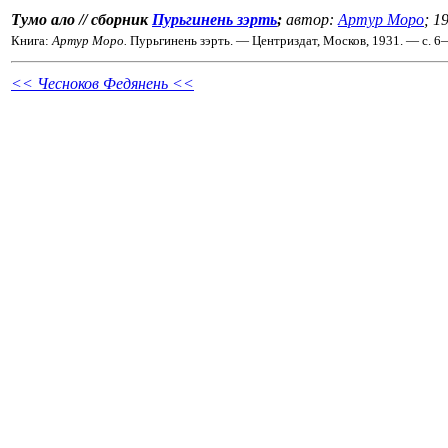
Тумо ало // сборник
Пурьгинень зэрть
;
автор:
Артур Моро
; 1
Книга:
Артур Моро.
Пурьгинень зэрть. — Центриздат, Москов, 1931. — с. 
<< Чесноков Федянень <<