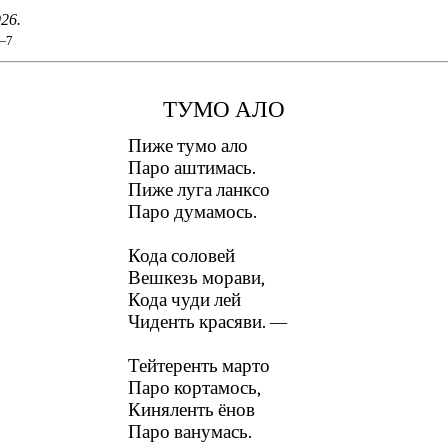
926.
6—7
ТУМО АЛО
Пиже тумо ало
Паро аштимась.
Пиже луга ланксо
Паро думамось.
Кода соловей
Вешкезь морави,
Кода чуди лей
Чиденть красяви. —
Тейтеренть марто
Паро кортамось,
Киняленть ёнов
Паро ванумась.