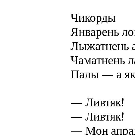
Чикорды
Январень ло
Лыжатнень а
Чаматнень л
Палы — а я
— Ливтяк!
— Ливтяк!
— Мон апран