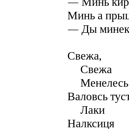
— Минь кир
Минь а прыц
— Ды минек 
Свежа,
Свежа
Менелесь
Валовсь туст
Лаки
Налксиця