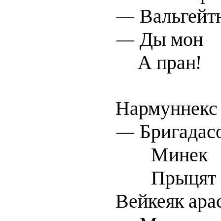
— Вальгейтн
— Ды мон
А пран!
Нармуннекс 
— Бригадас
Минек
Прыцят
Вейкеяк арас