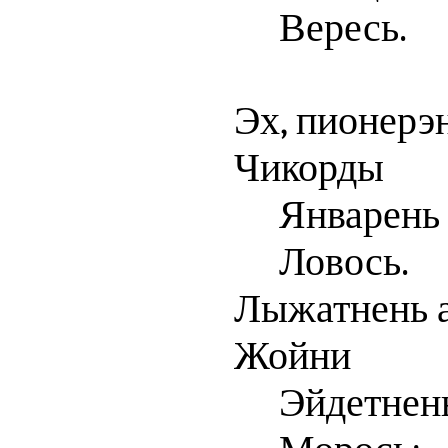
Вересь.
Эх, пионерэ
Чикорды
Январень
Ловось.
Лыжатнень 
Жойни
Эйдетнен