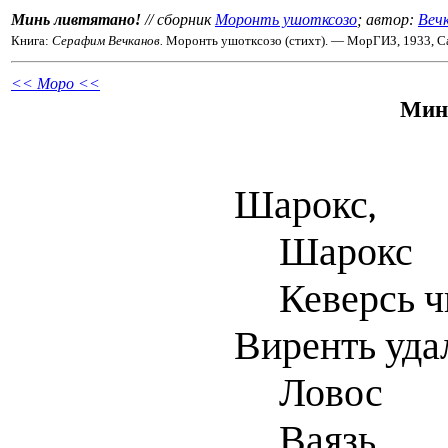
Минь ливтятано!
// сборник
Моронть ушотксозо
; автор:
Вечк
Книга:
Серафим Вечканов.
Моронть ушотксозо (стихт). — МорГИЗ, 1933, С
<< Моро <<
Минь
Шарокс,
Шарокс
Кеверсь ч
Виренть уда
Ловос
Ваязь