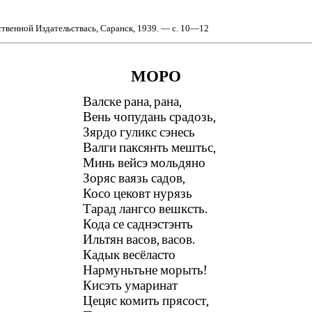
твенной Издательствась, Саранск, 1939. — с. 10—12
МОРО
Валске рана, рана,
Вень чопудань срадозь,
Зярдо гуликс сэнесь
Валги паксянть мештьс,
Минь вейсэ мольдяно
Зоряс ваязь садов,
Косо цековт нурязь
Тарад лангсо вешксть.
Кода се саднэстэнть
Ильтян васов, васов.
Кадык весёласто
Нармуньтьне морыть!
Кисэть умаринат
Цецяс комить прясост,