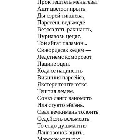
Прок тештеть меньгеват
Ашт цветэст прыть.
Ды сэрей тикшева,
Парсеень ведьмеде
Ветяса теть ракшанть,
Пурнавозь цецяс.
Тон айгат паламон...
Сювордасак кедем —
Ледстнемс коморозот
Пацине эцян.
Кода се пациненть
Викшния парсейсэ,
Якстере теште юткс
Тештия лемем.
Сонзэ лангс ваномсто
Иля стувто эйсэнь.
Свал вечкимань толонть
Седейсэть вельмевть.
То ёндо душмантнэ
Лангозонок эцить,
Марясак копытат...