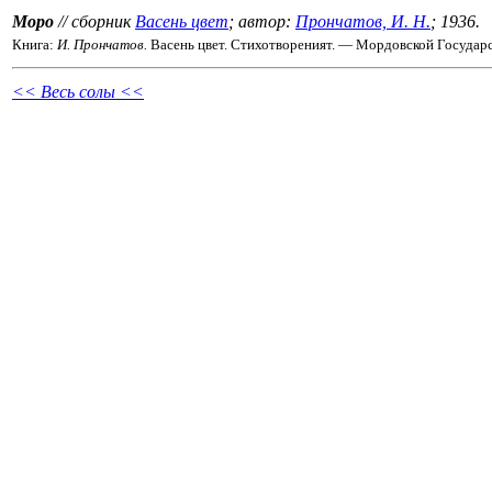
Моро
// сборник
Васень цвет
; автор:
Прончатов, И. Н.
; 1936.
Книга:
И. Прончатов.
Васень цвет. Стихотвореният. — Мордовской Государс
<< Весь солы <<