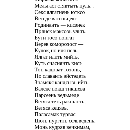
Мельгаст стявтыть пуль...
Секс ялгатнень ютксо
Веседе васеньцекс
Родинанть — кисэнек
Прянек максозь ульть.
Бути тосо понгат
Верев коморозост —
Кулок, но иля пель, —
Ялгат илить мийть.
Куть счасиянть кисэ
Тон кадоват тозонь,
Но славанть эйстэдеть
Знамякс кандсызь ийть.
Валске покш тикшева
Парсеень ведьмеде
Ветяса теть ракшанть,
Ветяса кецязь.
Паласамак турвас
Цють пургить сельведень,
Монь кудряв вечкимам,