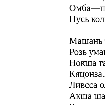
Омба—п
Нусь кол
Машань 
Розь ума
Нокша т
Кяцонза..
Ливсса 
Акша ша