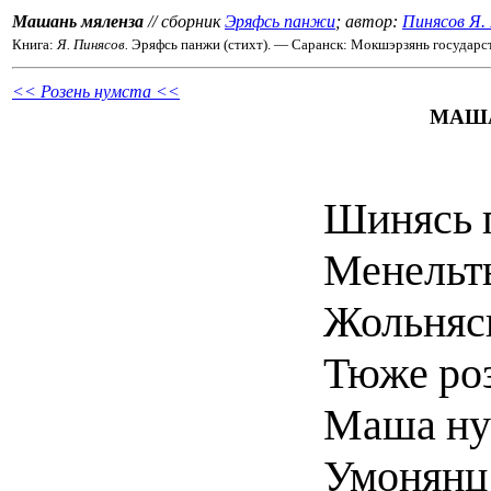
Машань мяленза
// сборник
Эряфсь панжи
; автор:
Пинясов Я.
Книга:
Я. Пинясов.
Эряфсь панжи (стихт). — Саранск: Мокшэрзянь государст.
<< Розень нумста <<
МАША
Шинясь 
Менельть
Жольняс
Тюже роз
Маша ну
Умонянц 