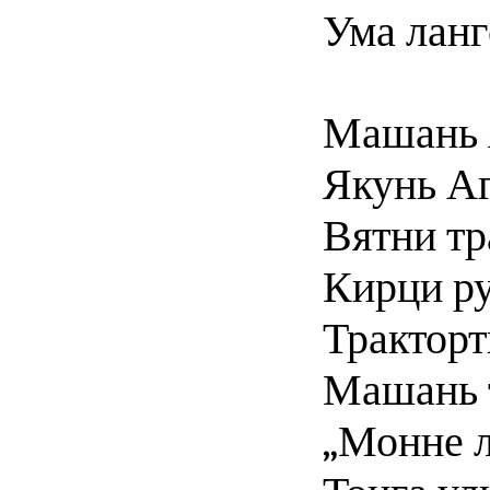
Ума ланг
Машань 
Якунь Аг
Вятни тр
Кирци ру
Тракторт
Машань 
„Монне 