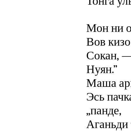
Тонга уль
Мон ни 
Вов кизо
Сокан, —
Нуян.”
Маша ар
Эсь пач
„панде,
Аганьди 