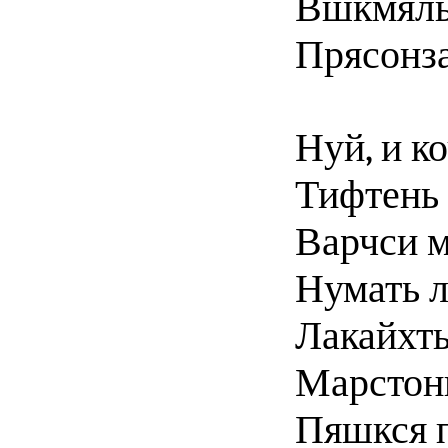
Вшкмяль
Прясонза.
Нуй, и ко
Тифтень
Варчси 
Нумать л
Лакайхт
Марстонь
Пяшкся 