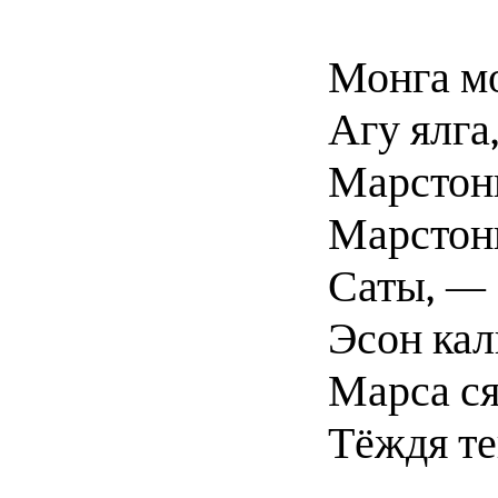
Монга м
Агу ялга
Марстон
Марстонь
Саты, —
Эсон кал
Марса с
Тёждя те