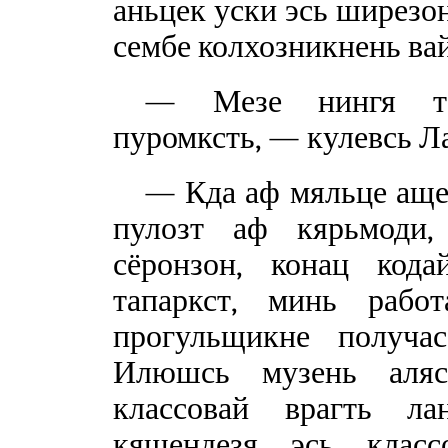
аньцек уски эсь ширезо
сембе колхозникнень ва
— Мезе нингя тос
пуромксть, — кулевсь Л
— Кда аф мяльце ащем
пулозт аф кярьмоди,
сёронзон, конац код
тапаркст, минь рабо
прогульщикне получа
Илюшсь музень алясь
классовай врагть ла
кяшендезя эсь клас