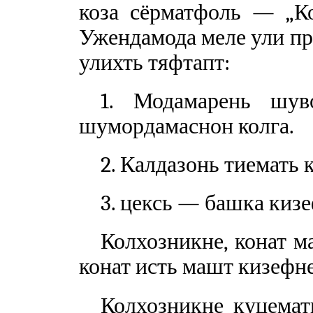
коза сёрматфоль — „Ко
Ужендамода меле ули пр
улихть тяфтапт:
1. Модамарень шув
шумордамаснон колга.
2. Калдазонь тиемать к
3. цексь — башка кизе
Колхозникне, конат м
конат исть машт кизефне
Колхозникне куцемат