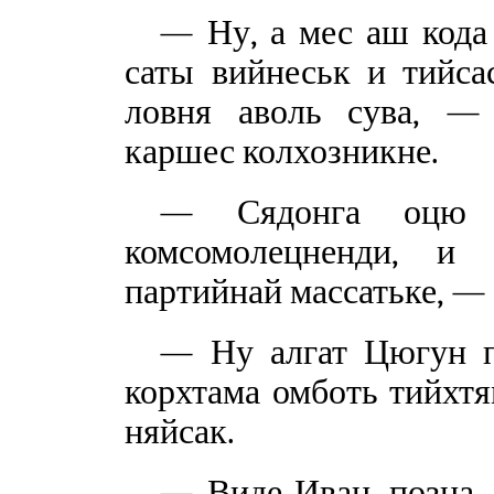
— Ну, а мес аш кода 
саты вийнеськ и тийса
ловня аволь сува, —
каршес колхозникне.
— Сядонга оцю и
комсомолецненди, и 
партийнай массатьке, —
— Ну алгат Цюгун п
корхтама омботь тийхтя
няйсак.
— Виде Иван, позна, 