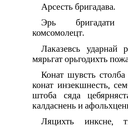
Арсесть бригадава.
Эрь бригадати к
комсомолецт.
Лаказевсь ударнай 
мярьгат орьгодихть пожа
Конат шувсть столба 
конат инзекшнесть, сем
штоба сяда цебярняс
калдаснень и афольхцень
Ляцихть инксне, т