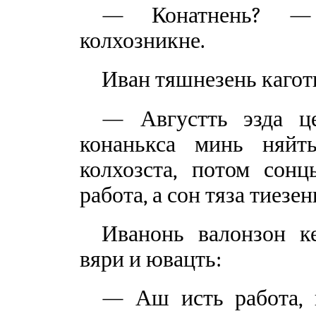
— Конатнень? — 
колхозникне.
Иван тяшнезень каготк
— Августть эзда це
конанькса минь няйт
колхозста, потом сон
работа, а сон тяза тиезен
Иванонь валонзон к
вяри и ювацть:
— Аш исть работа, 