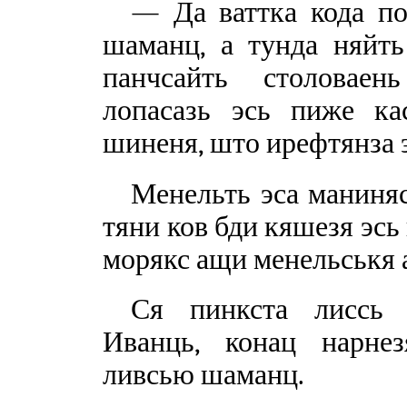
— Да ваттка кода п
шаманц, а тунда няйть 
панчсайть столоваен
лопасазь эсь пиже ка
шиненя, што ирефтянза э
Менельть эса маниняс
тяни ков бди кяшезя эсь
морякс ащи менельськя 
Ся пинкста лиссь 
Иванць, конац нарне
ливсью шаманц.