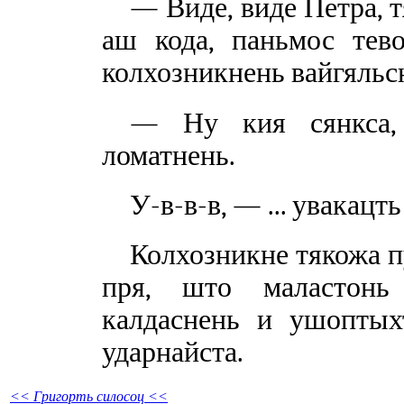
— Виде, виде Петра, т
аш кода, паньмос тев
колхозникнень вайгяльс
— Ну кия сянкса,
ломатнень.
У-в-в-в, — ... увакацт
Колхозникне тякожа пу
пря, што маластонь
калдаснень и ушоптых
ударнайста.
<< Григорть силосоц <<