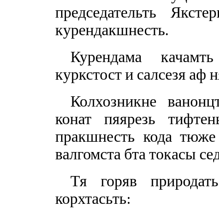
председательть Якст
курендакшнесть.
Курендама качамт
куркстост и салсезя аф н
Колхозникне ванонц
конат пяярезь тифте
пракшнесть кода тюже 
валгомста бта токасы се
Тя горяв природать
корхтасьть: