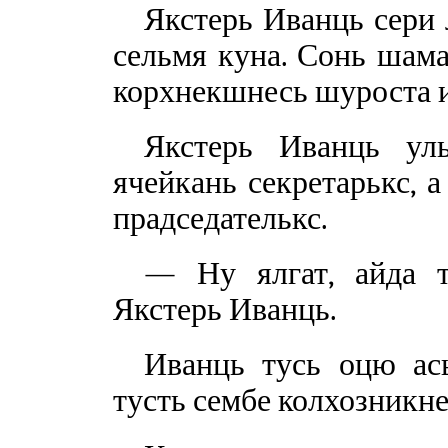
Якстерь Иванць сери 
сельмя куна. Сонь шама
корхнекшнесь шуроста и
Якстерь Иванць ул
ячейкань секретарькс, а
прадседателькс.
— Ну ялгат, айда т
Якстерь Иванць.
Иванць тусь оцю ась
тусть сембе колхозникне