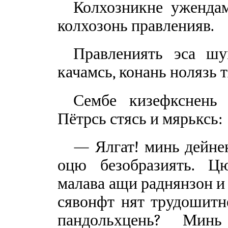
Колхозникне уженда
колхозонь правленияв.
Правлениять эса ш
качамсь, конань нолязь 
Сембе кизефкснень 
Пётрсь стясь и мярьксь:
— Ялгат! минь дейнек
оцю безобразиять. Ц
малава ащи раднянзон и
сявонфт нят трудошитн
пандольхцень? Мин