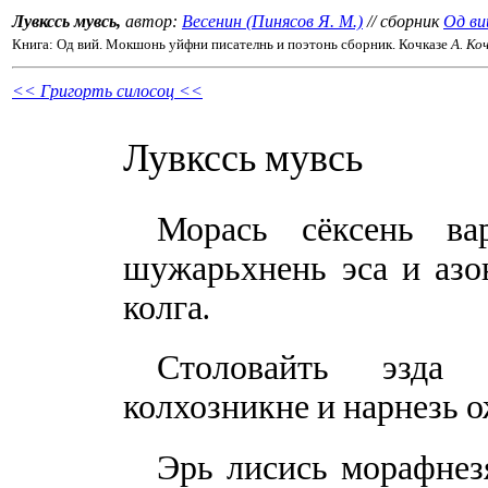
Лувкссь мувсь,
автор:
Весенин (Пинясов Я. М.)
// сборник
Од ви
Книга: Од вий. Мокшонь уйфни писателнь и поэтонь сборник. Кочказе
А. Ко
<< Григорть силосоц <<
Лувкссь мувсь
Морась сёксень вар
шужарьхнень эса и азо
колга.
Столовайть эзда 
колхозникне и нарнезь о
Эрь лисись морафнез