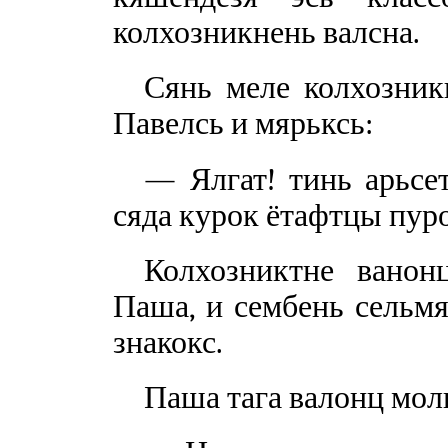
колхозникнень валсна.
Сянь меле колхозник
Павелсь и мярьксь:
— Ялгат! тинь арьсе
сяда курок ётафтцы пур
Колхозниктне ванон
Паша, и сембень сельмя
знакокс.
Паша тага валонц мол