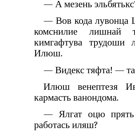
— А мезень эльбятькс
— Вов кода лувонца Ц
комснилие лишнай т
кимгафтува трудоши 
Илюш.
— Видекс тяфта! — та
Илюш венептезя Ив
кармасть ванондома.
— Ялгат оцю прять 
работась иляш?