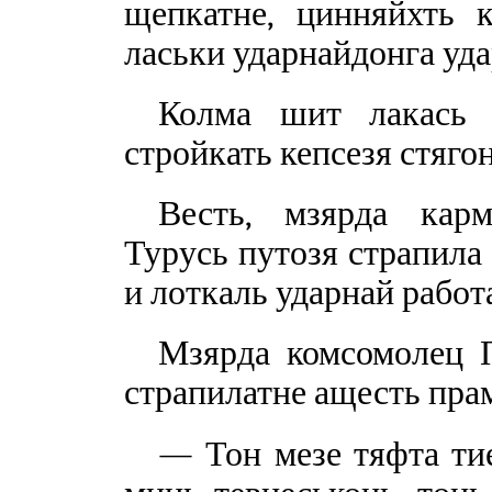
щепкатне, цинняйхть 
ласьки ударнайдонга уда
Колма шит лакась т
стройкать кепсезя стяго
Весть, мзярда карм
Турусь путозя страпила 
и лоткаль ударнай работ
Мзярда комсомолец П
страпилатне ащесть прам
— Тон мезе тяфта тие