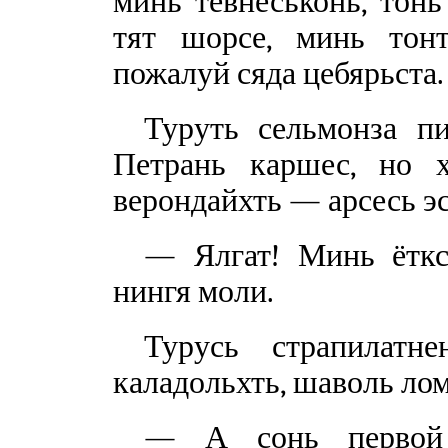
минь тевнеськонь, тонь
тят шорсе, минь тон
пожалуй сяда цебярьста.
Туруть сельмонза п
Петрань каршес, но 
верондайхть — арсесь эс
— Ялгат! Минь ёткс
нингя моли.
Турусь страпилатне
каладольхть, шаволь лом
— А сонь первой 