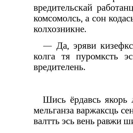
вредительскай работан
комсомолсь, а сон кодас
колхозникне.
— Да, эряви кизефкс
колга тя пуромксть э
вредителень.
Шись ёрдавсь якорь 
мельганза варжаксць се
валтть эсь вень равжи ш