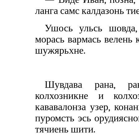
ланга самс калдазонь ти
Ушось ульсь шовда,
морась вармась велень к
шужярьхне.
Шувдава рана, ра
колхозникне и колхо
кававалонза узер, кона
пуромсть эсь орудияснон
тячиень шити.