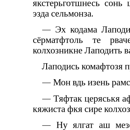
якстерьготшнесь сонь 
эзда сельмонза.
— Эх кодама Лаподис
сёрматфтоль те рва
колхозникне Лаподить в
Лаподись комафтозя п
— Мон вдь изень рамсе
— Тяфтак церяськя а
кяжиста фкя сире колхо
— Ну ялгат аш мезе