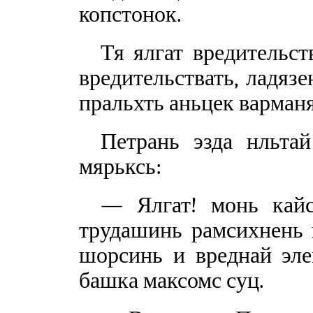
копстонок.
Тя ялгат вредительст
вредительствать, ладязе
пральхть аньцек варманя
Петрань эзда нльта
мярьксь:
— Ялгат! монь кайс
трудашинь рамсихнень п
шорсинь и вреднай эле
башка максомс суц.