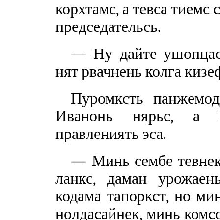
корхтамс, а тевса тиемс
председательсь.
— Ну дайте ушопцас
нят рвачнень колга кизе
Пуромксть панжемод
Иванонь нярьс, а И
правлениять эса.
— Минь сембе тевнекя
ланкс, даман урожаен
кодама тапоркст, но ми
нолдасайнек, минь комс