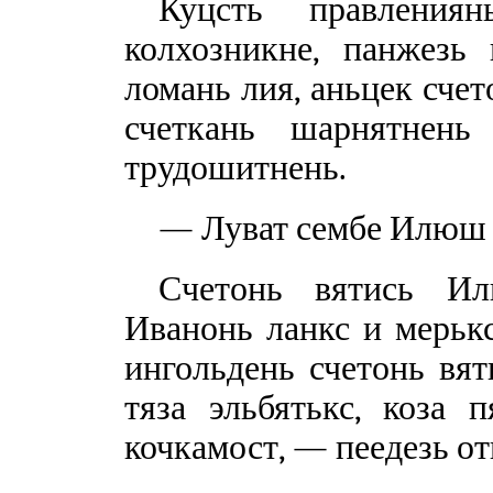
Куцсть правления
колхозникне, панжезь
ломань лия, аньцек счет
счеткань шарнятнень
трудошитнень.
— Луват сембе Илюш 
Счетонь вятись Ил
Иванонь ланкс и мерькс
ингольдень счетонь вя
тяза эльбятькс, коза 
кочкамост, — пеедезь о