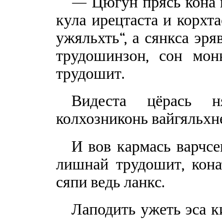
— Цюгун прясь кона 
кула ирецтаста и корхт
ужяльхть“, а сянкса эр
трудошинзон, сон мон
трудошит.
Видеста цёрась ня
колхозниконь вайгяльхн
И вов кармась варчсе
лишнай трудошит, кона
сяпи ведь ланкс.
Лаподить ужеть эса к