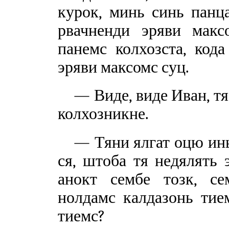
курок, минь синь панца
рвачненди эряви макс
панемс колхозста, код
эряви максомс суц.
— Виде, виде Иван, т
колхозникне.
— Тяни ялгат оцю инь
ся, штоба тя недялять 
анокт сембе тозк, с
нолдамс калдазонь тием
тиемс?