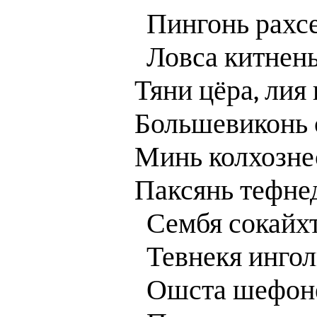
Пингонь рахсе
Ловса китнень
Тяни цёра, лия 
Большевиконь с
Минь колхозне
Паксянь тефнед
Сембя сокайхт
Тевнекя ингол
Ошста шефоне