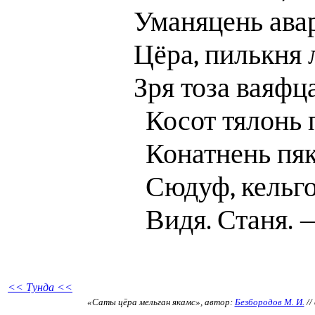
Уманяцень ава
Цёра, пилькня 
Зря тоза ваяфца
Косот тялонь 
Конатнень пя
Сюдуф, кельго
Видя. Станя. 
<< Тунда <<
«Саты цёра мельган якамс», автор:
Безбородов М. И.
//