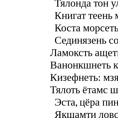
Тялонда тон 
‎Книгат теень
Коста морсет
Сединязень с
Ламоксть ащеть
Ванонкшнеть к
Кизефнеть: мзя
Тялоть ётамс 
Эста, цёра пин
‎Якшамти лов