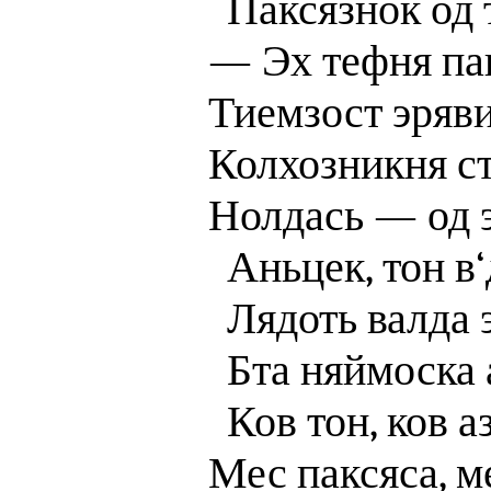
‎Паксязнок од 
— Эх тефня пак
Тиемзост эряви
Колхозникня ст
Нолдась — од 
Аньцек, тон в‘
Лядоть валда 
‎Бта няймоска 
Ков тон, ков а
Мес паксяса, м