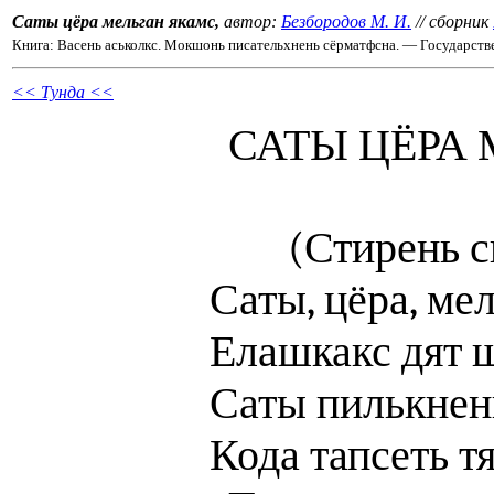
Саты цёра мельган якамс,
автор:
Безбородов М. И.
// сборник
Книга: Васень аськолкс. Мокшонь писательхнень сёрматфсна. — Государств
<< Тунда <<
САТЫ ЦЁРА
(Стирень с
Саты, цёра, мел
Елашкакс дят 
Саты пилькнень
Кода тапсеть т