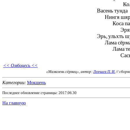
Ко
Васень тунда
Нингя шяр
Коса п
Эрям
Эрь, ульхть ш
Лама сёрм
Лама те
Сас
<< Омбоцесь <<
«Мамазень сёрмац», автор:
Левчаев П. И.
// сборн
Категории:
Мокшень
Последнее обновление страницы: 2017.06.30
На главную