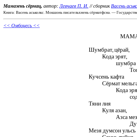
Мамазень сёрмац,
автор:
Левчаев П. И.
// сборник
Васень аськ
Книга: Васень аськолкс. Мокшонь писательхнень сёрматфсна. — Государств
<< Омбоцесь <<
МАМА
Шумбрат, цёрай,
Кода эрят,
шумбра 
То
Кучсень кафта
Сёрмат мельга
Кода эр
сод
Тяни лия
Куля азан,
Азса ме
Ду
Мезя думсон ульсь