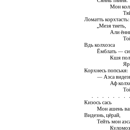
Сяннь тийня.
Мон кол
Тя
Ломатть корхтасть:
„Мезя тиеть,
Али ённ
То
Вдь колхозса
Ёмблать — си
Кшя пол
Яр
Корхнесь попськя:
— Азса видез
Аф колх
То
.......
Кизось сась
Мон ашень ва
Видезнь, цёрай,
Тейть мон азс
Куломо