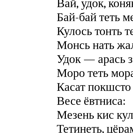
Вай, удок, кон
Бай-бай теть м
Кулось тонть т
Монсь нать жа
Удок — арась 
Моро теть мор
Касат покшсто
Весе ёвтниса:
Мезень кис кул
Тетинеть, цёра