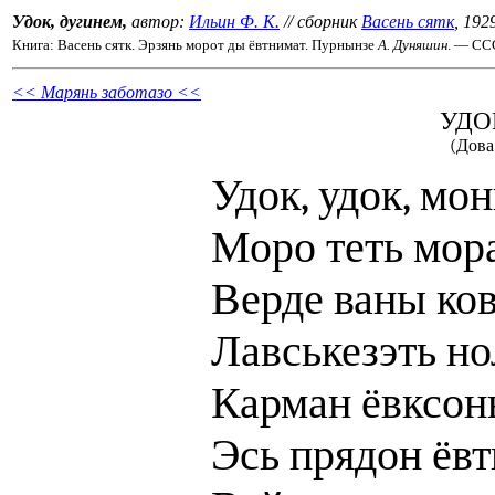
Удок, дугинем,
автор:
Ильин Ф. К.
// сборник
Васень сятк
, 192
Книга: Васень сятк. Эрзянь морот ды ёвтнимат. Пурнынзе
А. Дуняшин
. — ССС
<< Марянь заботазо <<
УДО
(Дова
Удок, удок, мо
Моро теть мор
Верде ваны ко
Лавськезэть но
Карман ёвксонь
Эсь прядон ёвт